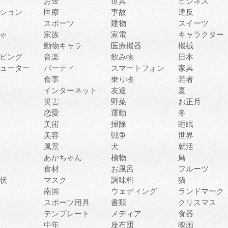
お金
道具
ビジネス
ション
医療
事故
違反
スポーツ
建物
スイーツ
ゃ
家族
家電
キャラクター
動物キャラ
医療機器
機械
ピング
音楽
飲み物
日本
ューター
パーティ
スマートフォン
家具
食事
乗り物
若者
インターネット
友達
夏
災害
野菜
お正月
恋愛
運動
冬
美術
掃除
睡眠
美容
戦争
世界
風景
犬
就活
あかちゃん
植物
鳥
食材
お風呂
フルーツ
状
マスク
調味料
猫
南国
ウェディング
ランドマーク
スポーツ用具
書類
クリスマス
テンプレート
メディア
食器
中年
座布団
映画