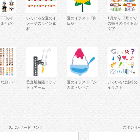
IECEのイ
いろいろな夏のイ
夏のイラスト「向
1月から12月まで
（まとめ）
メージのライン素
日葵」
の毎月のタイトル
材
文字
ろな顔アイ
垂直離着陸ロケッ
夏のイラスト「か
いろいろな漫符の
ト（アーム）
き氷・いちご」
イラスト
スポンサード リンク
スポンサー