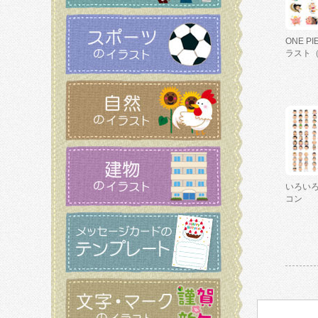
ONE P
ラスト
いろい
コン