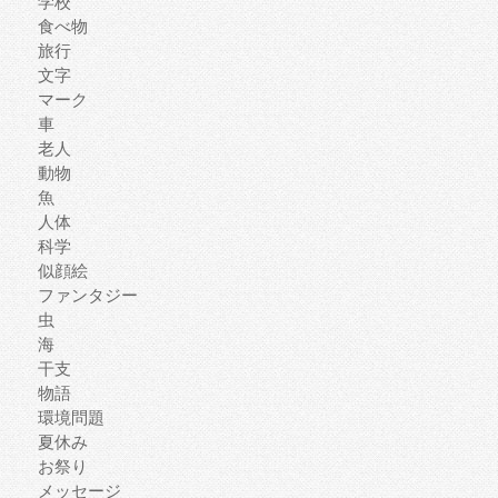
学校
食べ物
旅行
文字
マーク
車
老人
動物
魚
人体
科学
似顔絵
ファンタジー
虫
海
干支
物語
環境問題
夏休み
お祭り
メッセージ