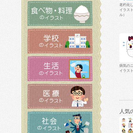
老朽化
イラス
ル）
病気の
イラス
人気