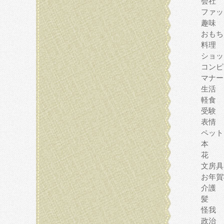
会社
ファッ
趣味
おもち
料理
ショッ
コンピ
マナー
生活
軽食
受験
表情
ペット
本
花
文房具
お年賀
介護
髪
怪我
政治