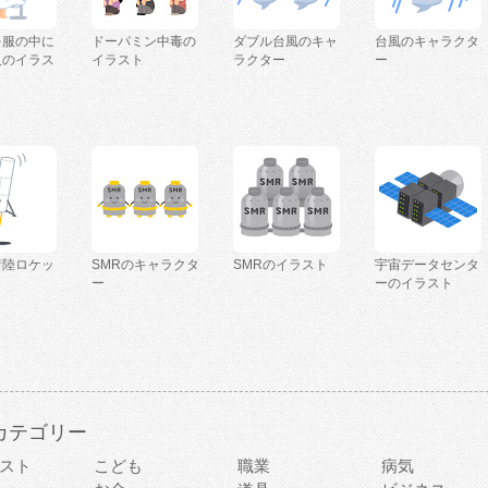
を服の中に
ドーパミン中毒の
ダブル台風のキャ
台風のキャラクタ
人のイラス
イラスト
ラクター
ー
着陸ロケッ
SMRのキャラクタ
SMRのイラスト
宇宙データセンタ
ー
ーのイラスト
カテゴリー
スト
こども
職業
病気