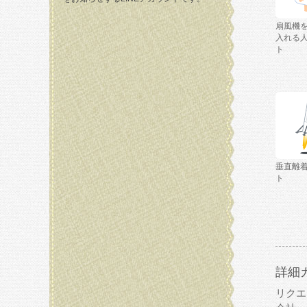
扇風機
入れる
ト
垂直離
ト
詳細
リクエ