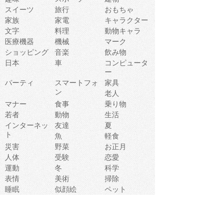
スイーツ
旅行
おもちゃ
家族
家電
キャラクター
文字
料理
動物キャラ
医療機器
機械
マーク
ショッピング
音楽
飲み物
日本
車
コンピュータ
ー
パーティ
スマートフォ
家具
ン
老人
マナー
食事
乗り物
若者
動物
生活
インターネッ
友達
夏
ト
魚
軽食
災害
野菜
お正月
人体
受験
恋愛
運動
冬
科学
表情
美術
掃除
睡眠
似顔絵
ペット
美容
戦争
世界
ファンタジー
本
風景