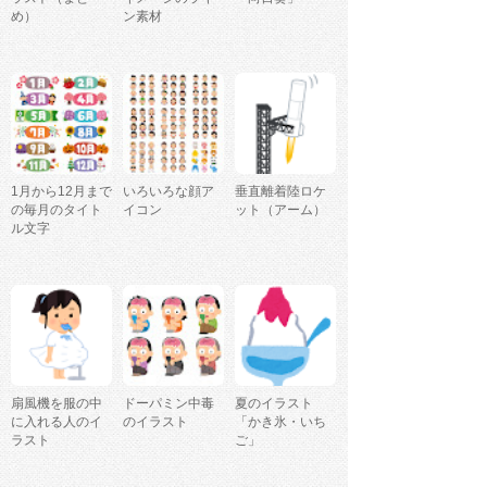
め）
ン素材
1月から12月まで
いろいろな顔ア
垂直離着陸ロケ
の毎月のタイト
イコン
ット（アーム）
ル文字
扇風機を服の中
ドーパミン中毒
夏のイラスト
に入れる人のイ
のイラスト
「かき氷・いち
ラスト
ご」