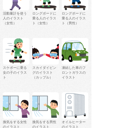
活動量計を使う
ロングボードに
ロングボードに
人のイラスト
乗る人のイラス
乗る人のイラス
（女性）
ト（女性）
ト（男性）
スケボーに乗る
スカイダイビン
凍結した車のフ
女の子のイラス
グのイラスト
ロントガラスの
ト
（カップル）
イラスト
換気をする女性
換気をする男性
オイルヒーター
のイラスト
のイラスト
のイラスト