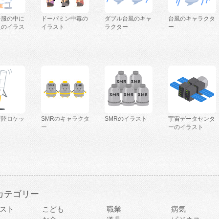
を服の中に
ドーパミン中毒の
ダブル台風のキャ
台風のキャラクタ
人のイラス
イラスト
ラクター
ー
着陸ロケッ
SMRのキャラクタ
SMRのイラスト
宇宙データセンタ
ー
ーのイラスト
カテゴリー
スト
こども
職業
病気