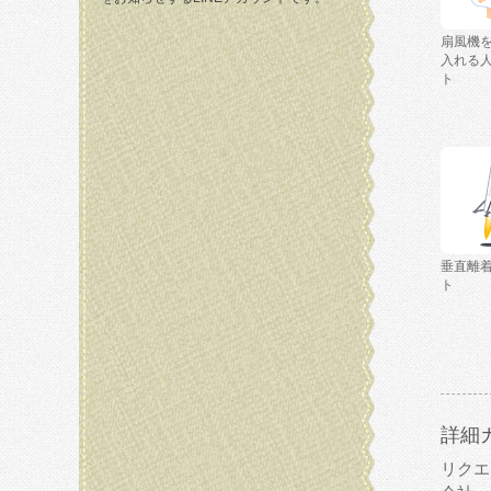
扇風機
入れる
ト
垂直離
ト
詳細
リクエ