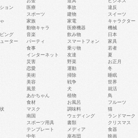
お金
道具
ビジネス
ション
医療
事故
違反
スポーツ
建物
スイーツ
ゃ
家族
家電
キャラクター
動物キャラ
医療機器
機械
ピング
音楽
飲み物
日本
ューター
パーティ
スマートフォン
家具
食事
乗り物
若者
インターネット
友達
夏
災害
野菜
お正月
恋愛
運動
冬
美術
掃除
睡眠
美容
戦争
世界
風景
犬
就活
あかちゃん
植物
鳥
食材
お風呂
フルーツ
状
マスク
調味料
猫
南国
ウェディング
ランドマーク
スポーツ用具
書類
クリスマス
テンプレート
メディア
食器
中年
座布団
映画