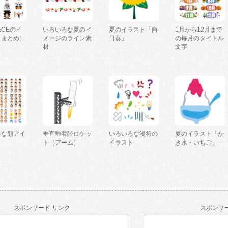
IECEのイ
いろいろな夏のイ
夏のイラスト「向
1月から12月まで
（まとめ）
メージのライン素
日葵」
の毎月のタイトル
材
文字
ろな顔アイ
垂直離着陸ロケッ
いろいろな漫符の
夏のイラスト「か
ト（アーム）
イラスト
き氷・いちご」
スポンサード リンク
スポンサー