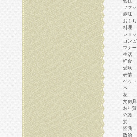
会社
ファッ
趣味
おもち
料理
ショッ
コンピ
マナー
生活
軽食
受験
表情
ペット
本
花
文房具
お年賀
介護
髪
怪我
政治