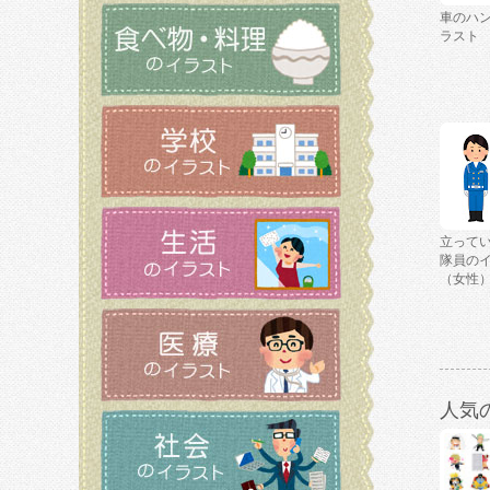
車のハ
ラスト
立って
隊員の
（女性
人気