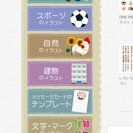
ONE P
ラスト
いろい
コン