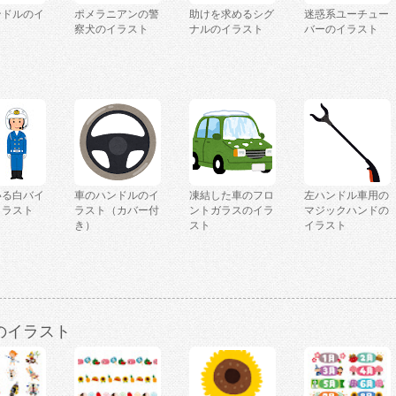
ンドルのイ
ポメラニアンの警
助けを求めるシグ
迷惑系ユーチュー
察犬のイラスト
ナルのイラスト
バーのイラスト
いる白バイ
車のハンドルのイ
凍結した車のフロ
左ハンドル車用の
イラスト
ラスト（カバー付
ントガラスのイラ
マジックハンドの
）
き）
スト
イラスト
のイラスト