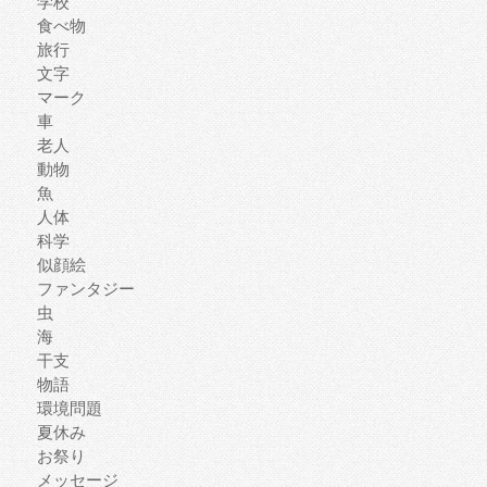
学校
食べ物
旅行
文字
マーク
車
老人
動物
魚
人体
科学
似顔絵
ファンタジー
虫
海
干支
物語
環境問題
夏休み
お祭り
メッセージ