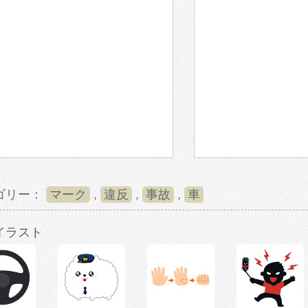
ゴリー：
マーク
,
違反
,
事故
,
車
イラスト