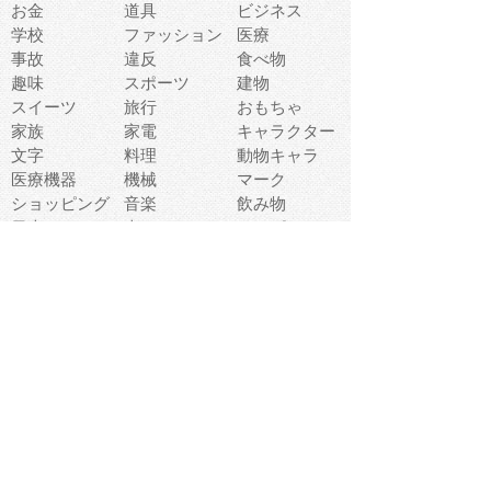
お金
道具
ビジネス
学校
ファッション
医療
事故
違反
食べ物
趣味
スポーツ
建物
スイーツ
旅行
おもちゃ
家族
家電
キャラクター
文字
料理
動物キャラ
医療機器
機械
マーク
ショッピング
音楽
飲み物
日本
車
コンピュータ
ー
パーティ
スマートフォ
家具
ン
老人
マナー
食事
乗り物
若者
動物
生活
インターネッ
友達
夏
ト
魚
軽食
災害
野菜
お正月
人体
受験
恋愛
運動
冬
科学
表情
美術
掃除