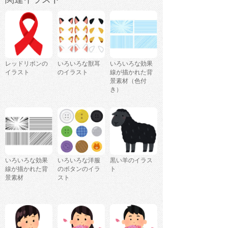
レッドリボンの
いろいろな獣耳
いろいろな効果
イラスト
のイラスト
線が描かれた背
景素材（色付
き）
いろいろな効果
いろいろな洋服
黒い羊のイラス
線が描かれた背
のボタンのイラ
ト
景素材
スト