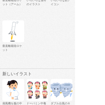
垂直離着陸ロケ
いろいろな漫符
いろいろな顔ア
ット（アーム）
のイラスト
イコン
垂直離着陸ロケ
ット
新しいイラスト
扇風機を服の中
ドーパミン中毒
ダブル台風のキ