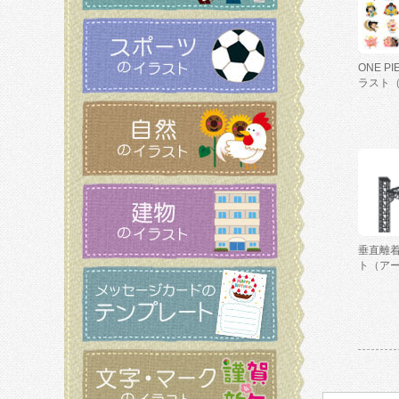
ONE P
ラスト
垂直離
ト（ア