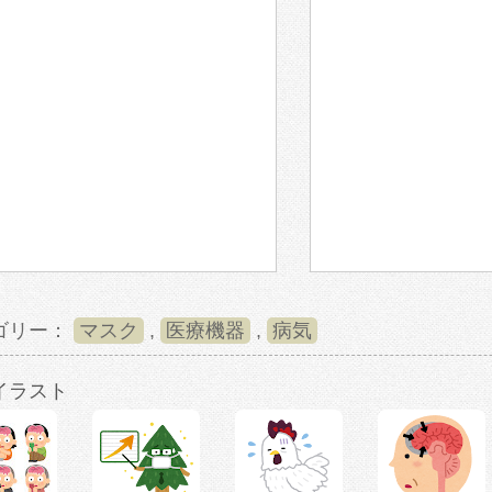
ゴリー：
マスク
,
医療機器
,
病気
イラスト