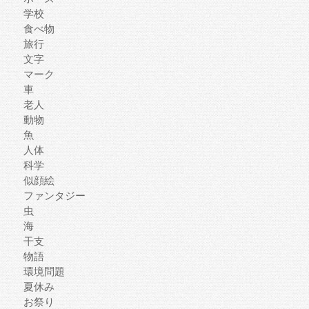
学校
食べ物
旅行
文字
マーク
車
老人
動物
魚
人体
科学
似顔絵
ファンタジー
虫
海
干支
物語
環境問題
夏休み
お祭り