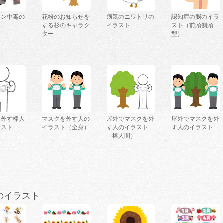
ミン中毒の
花粉のお知らせを
病気のニワトリの
認知症の脳のイラ
ト
する杉のキャラク
イラスト
スト（前頭側頭
ター
型）
を外す棒人
マスクを外す人の
屋外でマスクを外
屋外でマスクを外
ラスト
イラスト（全身）
す人のイラスト
す人のイラスト
（棒人間）
のイラスト