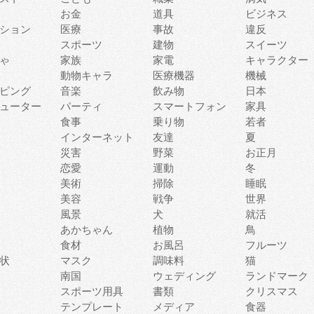
お金
道具
ビジネス
ション
医療
事故
違反
スポーツ
建物
スイーツ
ゃ
家族
家電
キャラクター
動物キャラ
医療機器
機械
ピング
音楽
飲み物
日本
ューター
パーティ
スマートフォン
家具
食事
乗り物
若者
インターネット
友達
夏
災害
野菜
お正月
恋愛
運動
冬
美術
掃除
睡眠
美容
戦争
世界
風景
犬
就活
あかちゃん
植物
鳥
食材
お風呂
フルーツ
状
マスク
調味料
猫
南国
ウェディング
ランドマーク
スポーツ用具
書類
クリスマス
テンプレート
メディア
食器