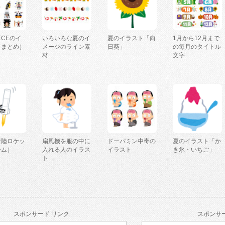
IECEのイ
いろいろな夏のイ
夏のイラスト「向
1月から12月まで
（まとめ）
メージのライン素
日葵」
の毎月のタイトル
材
文字
着陸ロケッ
扇風機を服の中に
ドーパミン中毒の
夏のイラスト「か
ーム）
入れる人のイラス
イラスト
き氷・いちご」
ト
スポンサード リンク
スポンサー