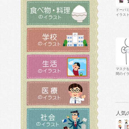
ドーパ
イラス
マスク
間のイ
人気