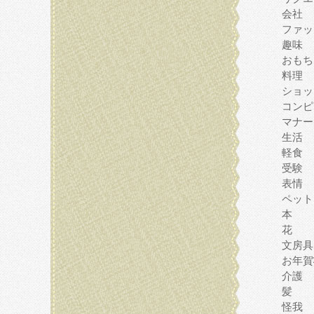
会社
ファッ
趣味
おもち
料理
ショッ
コンピ
マナー
生活
軽食
受験
表情
ペット
本
花
文房具
お年賀
介護
髪
怪我