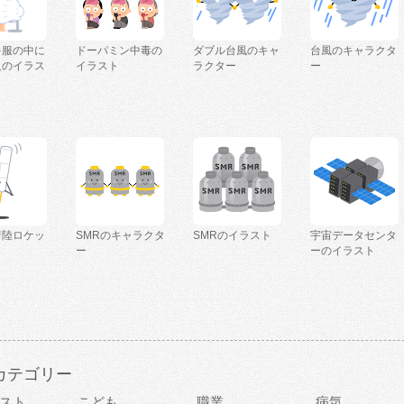
を服の中に
ドーパミン中毒の
ダブル台風のキャ
台風のキャラクタ
人のイラス
イラスト
ラクター
ー
着陸ロケッ
SMRのキャラクタ
SMRのイラスト
宇宙データセンタ
ー
ーのイラスト
カテゴリー
スト
こども
職業
病気