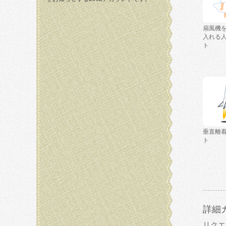
扇風機
入れる
ト
垂直離
ト
詳細
リクエ