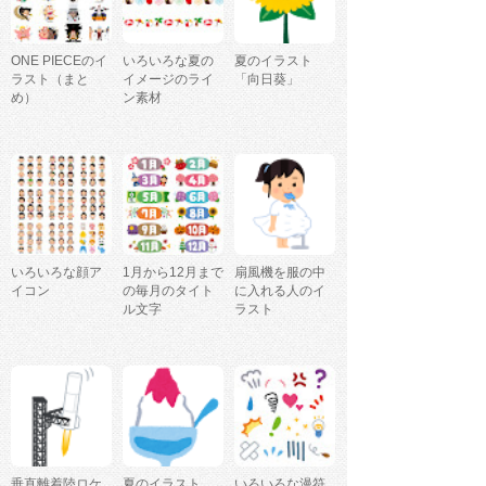
ONE PIECEのイ
いろいろな夏の
夏のイラスト
ラスト（まと
イメージのライ
「向日葵」
め）
ン素材
いろいろな顔ア
1月から12月まで
扇風機を服の中
イコン
の毎月のタイト
に入れる人のイ
ル文字
ラスト
垂直離着陸ロケ
夏のイラスト
いろいろな漫符