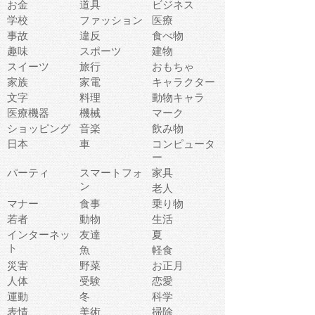
お金
道具
ビジネス
学校
ファッション
医療
事故
違反
食べ物
趣味
スポーツ
建物
スイーツ
旅行
おもちゃ
家族
家電
キャラクター
文字
料理
動物キャラ
医療機器
機械
マーク
ショッピング
音楽
飲み物
日本
車
コンピュータ
ー
パーティ
スマートフォ
家具
ン
老人
マナー
食事
乗り物
若者
動物
生活
インターネッ
友達
夏
ト
魚
軽食
災害
野菜
お正月
人体
受験
恋愛
運動
冬
科学
表情
美術
掃除