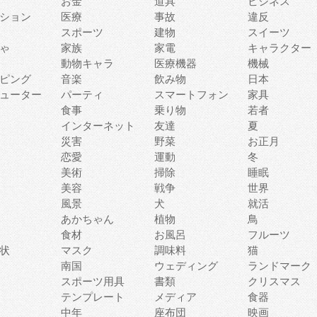
お金
道具
ビジネス
ション
医療
事故
違反
スポーツ
建物
スイーツ
ゃ
家族
家電
キャラクター
動物キャラ
医療機器
機械
ピング
音楽
飲み物
日本
ューター
パーティ
スマートフォン
家具
食事
乗り物
若者
インターネット
友達
夏
災害
野菜
お正月
恋愛
運動
冬
美術
掃除
睡眠
美容
戦争
世界
風景
犬
就活
あかちゃん
植物
鳥
食材
お風呂
フルーツ
状
マスク
調味料
猫
南国
ウェディング
ランドマーク
スポーツ用具
書類
クリスマス
テンプレート
メディア
食器
中年
座布団
映画