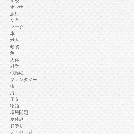
学校
食べ物
旅行
文字
マーク
車
老人
動物
魚
人体
科学
似顔絵
ファンタジー
虫
海
干支
物語
環境問題
夏休み
お祭り
メッセージ