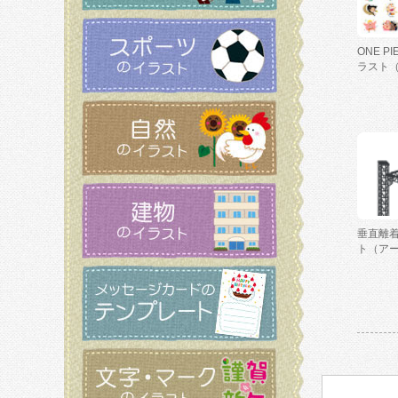
ONE P
ラスト
垂直離
ト（ア