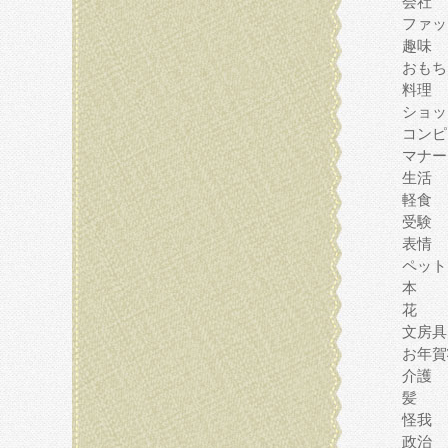
会社
ファッ
趣味
おもち
料理
ショッ
コンピ
マナー
生活
軽食
受験
表情
ペット
本
花
文房具
お年賀
介護
髪
怪我
政治