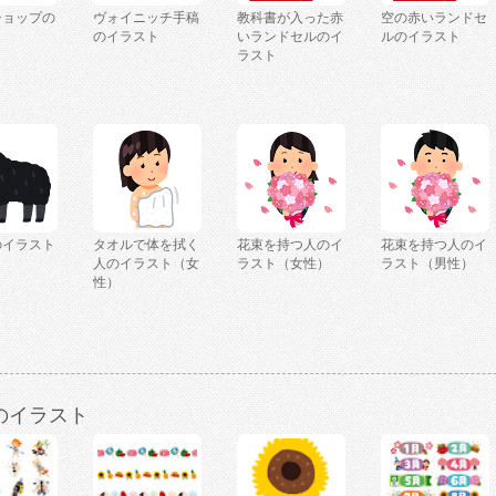
ショップの
ヴォイニッチ手稿
教科書が入った赤
空の赤いランドセ
ト
のイラスト
いランドセルのイ
ルのイラスト
ラスト
のイラスト
タオルで体を拭く
花束を持つ人のイ
花束を持つ人のイ
人のイラスト（女
ラスト（女性）
ラスト（男性）
性）
のイラスト