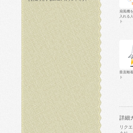
扇風機
入れる
ト
垂直離
ト
詳細
リクエ