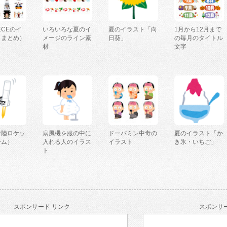
IECEのイ
いろいろな夏のイ
夏のイラスト「向
1月から12月まで
（まとめ）
メージのライン素
日葵」
の毎月のタイトル
材
文字
着陸ロケッ
扇風機を服の中に
ドーパミン中毒の
夏のイラスト「か
ーム）
入れる人のイラス
イラスト
き氷・いちご」
ト
スポンサード リンク
スポンサー