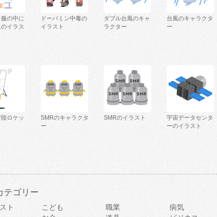
を服の中に
ドーパミン中毒の
ダブル台風のキャ
台風のキャラクタ
人のイラス
イラスト
ラクター
ー
着陸ロケッ
SMRのキャラクタ
SMRのイラスト
宇宙データセンタ
ー
ーのイラスト
カテゴリー
スト
こども
職業
病気