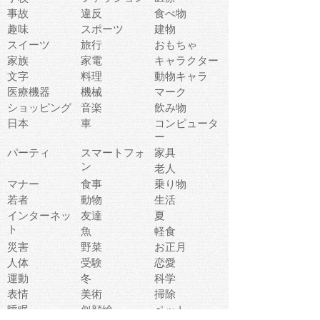
事故
違反
食べ物
趣味
スポーツ
建物
スイーツ
旅行
おもちゃ
家族
家電
キャラクター
文字
料理
動物キャラ
医療機器
機械
マーク
ショッピング
音楽
飲み物
日本
車
コンピュータ
ー
パーティ
スマートフォ
家具
ン
老人
マナー
食事
乗り物
若者
動物
生活
インターネッ
友達
夏
ト
魚
軽食
災害
野菜
お正月
人体
受験
恋愛
運動
冬
科学
表情
美術
掃除
睡眠
似顔絵
ペット