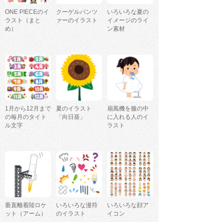
ONE PIECEのイ
クーゲルパンツ
いろいろな夏の
ラスト（まと
ァーのイラスト
イメージのライ
め）
ン素材
1月から12月まで
夏のイラスト
扇風機を服の中
の毎月のタイト
「向日葵」
に入れる人のイ
ル文字
ラスト
垂直離着陸ロケ
いろいろな漫符
いろいろな顔ア
ット（アーム）
のイラスト
イコン