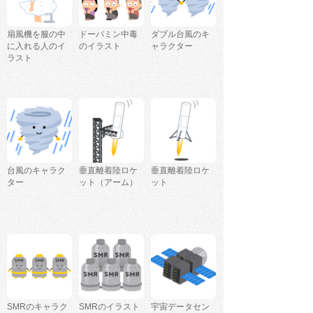
扇風機を服の中
ドーパミン中毒
ダブル台風のキ
に入れる人のイ
のイラスト
ャラクター
ラスト
台風のキャラク
垂直離着陸ロケ
垂直離着陸ロケ
ター
ット（アーム）
ット
SMRのキャラク
SMRのイラスト
宇宙データセン