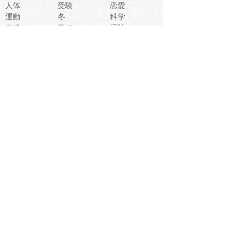
人体
受験
恋愛
運動
冬
科学
表情
美術
掃除
睡眠
似顔絵
ペット
美容
戦争
世界
ファンタジー
本
風景
犬
就活
虫
花
あかちゃん
植物
鳥
海
文房具
食材
お風呂
フルーツ
干支
お年賀状
マスク
調味料
猫
物語
介護
南国
ウェディング
ランドマーク
環境問題
髪
スポーツ用具
書類
クリスマス
夏休み
怪我
テンプレート
メディア
食器
お祭り
政治
中年
座布団
映画
メッセージ
電車
ゴミ
楽器
パン