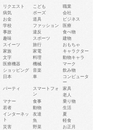
リクエスト
こども
職業
病気
ポーズ
会社
お金
道具
ビジネス
学校
ファッション
医療
事故
違反
食べ物
趣味
スポーツ
建物
スイーツ
旅行
おもちゃ
家族
家電
キャラクター
文字
料理
動物キャラ
医療機器
機械
マーク
ショッピング
音楽
飲み物
日本
車
コンピュータ
ー
パーティ
スマートフォ
家具
ン
老人
マナー
食事
乗り物
若者
動物
生活
インターネッ
友達
夏
ト
魚
軽食
災害
野菜
お正月