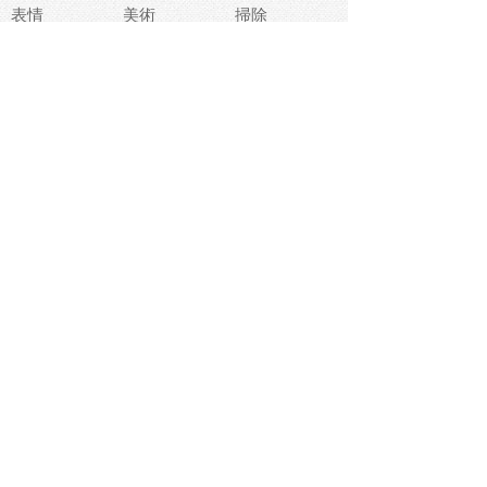
表情
美術
掃除
睡眠
似顔絵
ペット
美容
戦争
世界
ファンタジー
本
風景
犬
就活
虫
花
あかちゃん
植物
鳥
海
文房具
食材
お風呂
フルーツ
干支
お年賀状
マスク
調味料
猫
物語
介護
南国
ウェディング
ランドマーク
環境問題
髪
スポーツ用具
書類
クリスマス
夏休み
怪我
テンプレート
メディア
食器
お祭り
政治
中年
座布団
映画
メッセージ
電車
ゴミ
楽器
パン
宗教
幼稚園
エネルギー
引越し
農業
自転車