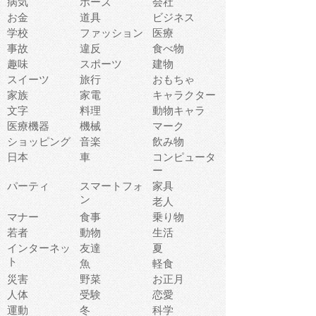
病気
ポーズ
会社
お金
道具
ビジネス
学校
ファッション
医療
事故
違反
食べ物
趣味
スポーツ
建物
スイーツ
旅行
おもちゃ
家族
家電
キャラクター
文字
料理
動物キャラ
医療機器
機械
マーク
ショッピング
音楽
飲み物
日本
車
コンピュータ
ー
パーティ
スマートフォ
家具
ン
老人
マナー
食事
乗り物
若者
動物
生活
インターネッ
友達
夏
ト
魚
軽食
災害
野菜
お正月
人体
受験
恋愛
運動
冬
科学