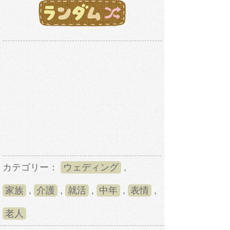
カテゴリー：
ウェディング
,
家族
,
介護
,
就活
,
中年
,
表情
,
老人