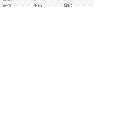
表情
美術
掃除
睡眠
似顔絵
ペット
美容
戦争
世界
ファンタジー
本
風景
犬
就活
虫
花
あかちゃん
植物
鳥
海
文房具
食材
お風呂
フルーツ
干支
お年賀状
マスク
調味料
猫
物語
介護
南国
ウェディング
ランドマーク
環境問題
髪
スポーツ用具
書類
クリスマス
夏休み
怪我
テンプレート
メディア
食器
お祭り
政治
中年
座布団
映画
メッセージ
電車
ゴミ
楽器
パン
宗教
幼稚園
エネルギー
引越し
農業
自転車