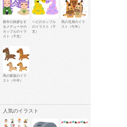
新年の挨拶をす
ヘビのカップル
馬の兄弟のイラ
るメデューサの
のイラスト（干
スト（午年）
カップルのイラ
支）
スト（干支）
馬の家族のイラ
スト（午年）
人気のイラスト