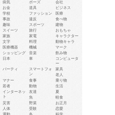
病気
ポーズ
会社
お金
道具
ビジネス
学校
ファッション
医療
事故
違反
食べ物
趣味
スポーツ
建物
スイーツ
旅行
おもちゃ
家族
家電
キャラクター
文字
料理
動物キャラ
医療機器
機械
マーク
ショッピング
音楽
飲み物
日本
車
コンピュータ
ー
パーティ
スマートフォ
家具
ン
老人
マナー
食事
乗り物
若者
動物
生活
インターネッ
友達
夏
ト
魚
軽食
災害
野菜
お正月
人体
受験
恋愛
運動
冬
科学