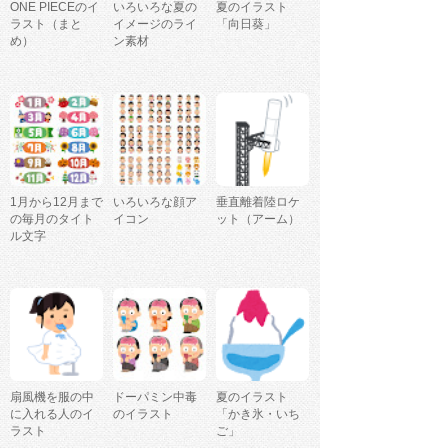
ONE PIECEのイ
いろいろな夏の
夏のイラスト
ラスト（まと
イメージのライ
「向日葵」
め）
ン素材
1月から12月まで
いろいろな顔ア
垂直離着陸ロケ
の毎月のタイト
イコン
ット（アーム）
ル文字
扇風機を服の中
ドーパミン中毒
夏のイラスト
に入れる人のイ
のイラスト
「かき氷・いち
ラスト
ご」