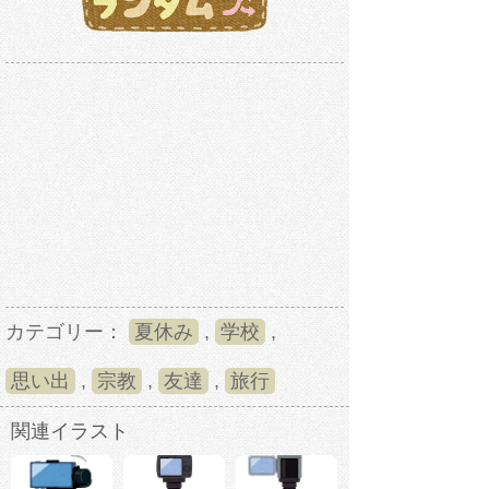
カテゴリー：
夏休み
,
学校
,
思い出
,
宗教
,
友達
,
旅行
関連イラスト