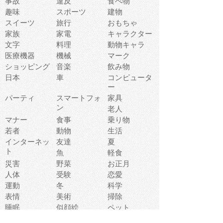
事故
違反
食べ物
趣味
スポーツ
建物
スイーツ
旅行
おもちゃ
家族
家電
キャラクター
文字
料理
動物キャラ
医療機器
機械
マーク
ショッピング
音楽
飲み物
日本
車
コンピュータ
ー
パーティ
スマートフォ
家具
ン
老人
マナー
食事
乗り物
若者
動物
生活
インターネッ
友達
夏
ト
魚
軽食
災害
野菜
お正月
人体
受験
恋愛
運動
冬
科学
表情
美術
掃除
睡眠
似顔絵
ペット
美容
戦争
世界