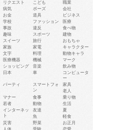
リクエスト
こども
職業
病気
ポーズ
会社
お金
道具
ビジネス
学校
ファッション
医療
事故
違反
食べ物
趣味
スポーツ
建物
スイーツ
旅行
おもちゃ
家族
家電
キャラクター
文字
料理
動物キャラ
医療機器
機械
マーク
ショッピング
音楽
飲み物
日本
車
コンピュータ
ー
パーティ
スマートフォ
家具
ン
老人
マナー
食事
乗り物
若者
動物
生活
インターネッ
友達
夏
ト
魚
軽食
災害
野菜
お正月
人体
受験
恋愛