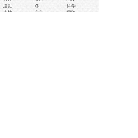
運動
冬
科学
表情
美術
掃除
睡眠
似顔絵
ペット
美容
戦争
世界
ファンタジー
本
風景
犬
就活
虫
花
あかちゃん
植物
鳥
海
文房具
食材
お風呂
フルーツ
干支
お年賀状
マスク
調味料
猫
物語
介護
南国
ウェディング
ランドマーク
環境問題
髪
スポーツ用具
書類
クリスマス
夏休み
怪我
テンプレート
メディア
食器
お祭り
政治
中年
座布団
映画
メッセージ
電車
ゴミ
楽器
パン
宗教
幼稚園
エネルギー