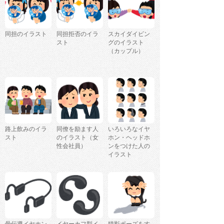
同担のイラスト
同担拒否のイラ
スカイダイビン
スト
グのイラスト
（カップル）
路上飲みのイラ
同僚を励ます人
いろいろなイヤ
スト
のイラスト（女
ホン・ヘッドホ
性会社員）
ンをつけた人の
イラスト