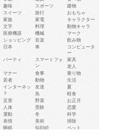
趣味
スポーツ
建物
スイーツ
旅行
おもちゃ
家族
家電
キャラクター
文字
料理
動物キャラ
医療機器
機械
マーク
ショッピング
音楽
飲み物
日本
車
コンピュータ
ー
パーティ
スマートフォ
家具
ン
老人
マナー
食事
乗り物
若者
動物
生活
インターネッ
友達
夏
ト
魚
軽食
災害
野菜
お正月
人体
受験
恋愛
運動
冬
科学
表情
美術
掃除
睡眠
似顔絵
ペット
美容
戦争
世界