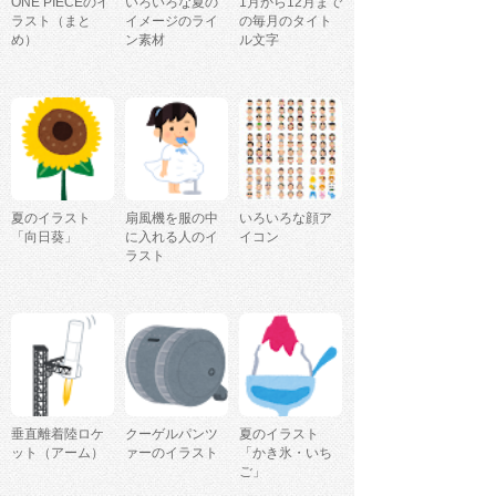
ONE PIECEのイ
いろいろな夏の
1月から12月まで
ラスト（まと
イメージのライ
の毎月のタイト
め）
ン素材
ル文字
夏のイラスト
扇風機を服の中
いろいろな顔ア
「向日葵」
に入れる人のイ
イコン
ラスト
垂直離着陸ロケ
クーゲルパンツ
夏のイラスト
ット（アーム）
ァーのイラスト
「かき氷・いち
ご」