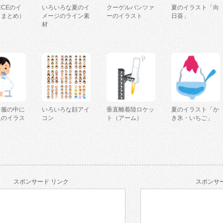
IECEのイ
いろいろな夏のイ
クーゲルパンツァ
夏のイラスト「向
（まとめ）
メージのライン素
ーのイラスト
日葵」
材
を服の中に
いろいろな顔アイ
垂直離着陸ロケッ
夏のイラスト「か
人のイラス
コン
ト（アーム）
き氷・いちご」
スポンサード リンク
スポンサー