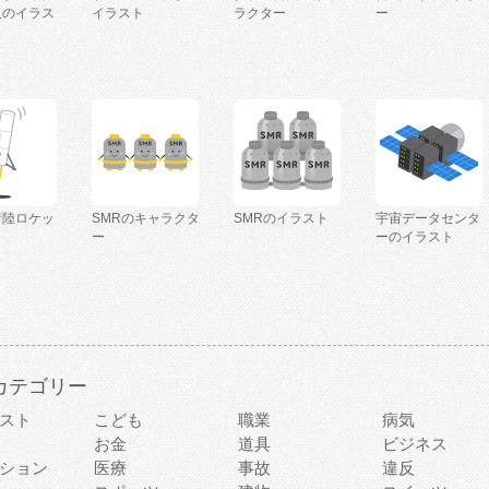
人のイラス
イラスト
ラクター
ー
着陸ロケッ
SMRのキャラクタ
SMRのイラスト
宇宙データセンタ
ー
ーのイラスト
カテゴリー
スト
こども
職業
病気
お金
道具
ビジネス
ション
医療
事故
違反