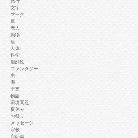
旅行
文字
マーク
車
老人
動物
魚
人体
科学
似顔絵
ファンタジー
虫
海
干支
物語
環境問題
夏休み
お祭り
メッセージ
宗教
自転車