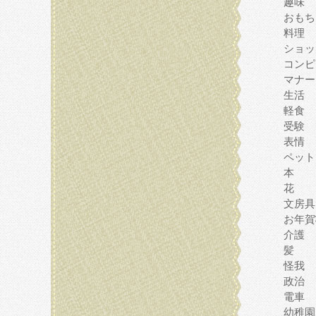
趣味
おもち
料理
ショッ
コンピ
マナー
生活
軽食
受験
表情
ペット
本
花
文房具
お年賀
介護
髪
怪我
政治
電車
幼稚園