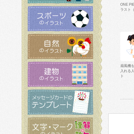
ONE P
ラスト
扇風機
入れる
ト