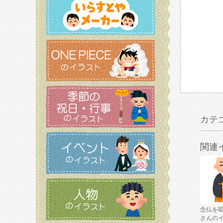
カテ
関連
念仏を
さんの