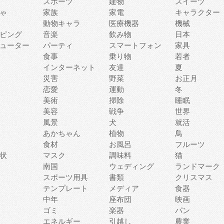
スポーツ
建物
スイーツ
ゃ
家族
家電
キャラクター
動物キャラ
医療機器
機械
ピング
音楽
飲み物
日本
ューター
パーティ
スマートフォン
家具
食事
乗り物
若者
インターネット
友達
夏
災害
野菜
お正月
恋愛
運動
冬
美術
掃除
睡眠
美容
戦争
世界
風景
犬
就活
あかちゃん
植物
鳥
食材
お風呂
フルーツ
状
マスク
調味料
猫
南国
ウェディング
ランドマーク
スポーツ用具
書類
クリスマス
テンプレート
メディア
食器
中年
座布団
映画
ゴミ
楽器
パン
エネルギー
引越し
農業