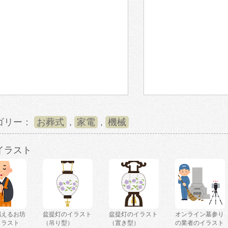
ゴリー：
お葬式
,
家電
,
機械
イラスト
唱えるお坊
盆提灯のイラスト
盆提灯のイラスト
オンライン墓参り
イラスト
（吊り型）
（置き型）
の業者のイラスト