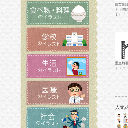
職業体
ト（消
子）
垂直離
ト（ア
人気