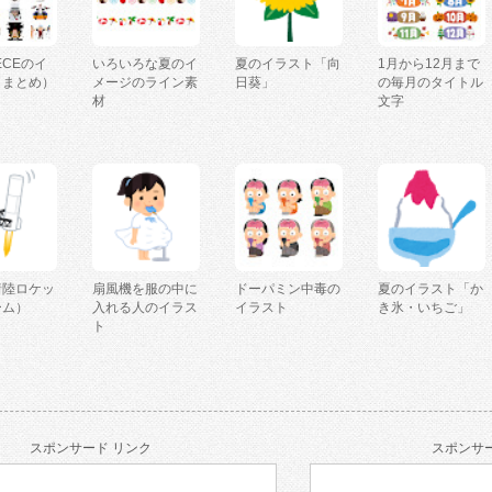
IECEのイ
いろいろな夏のイ
夏のイラスト「向
1月から12月まで
（まとめ）
メージのライン素
日葵」
の毎月のタイトル
材
文字
着陸ロケッ
扇風機を服の中に
ドーパミン中毒の
夏のイラスト「か
ーム）
入れる人のイラス
イラスト
き氷・いちご」
ト
スポンサード リンク
スポンサー