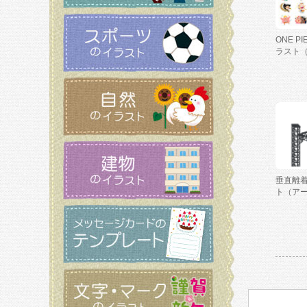
ONE P
ラスト
垂直離
ト（ア