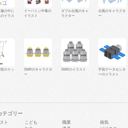
を服の中に
ドーパミン中毒の
ダブル台風のキャ
台風のキャラクタ
人のイラス
イラスト
ラクター
ー
着陸ロケッ
SMRのキャラクタ
SMRのイラスト
宇宙データセンタ
ー
ーのイラスト
カテゴリー
スト
こども
職業
病気