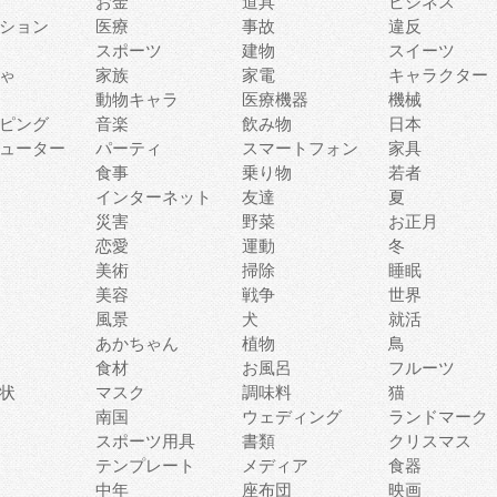
お金
道具
ビジネス
ション
医療
事故
違反
スポーツ
建物
スイーツ
ゃ
家族
家電
キャラクター
動物キャラ
医療機器
機械
ピング
音楽
飲み物
日本
ューター
パーティ
スマートフォン
家具
食事
乗り物
若者
インターネット
友達
夏
災害
野菜
お正月
恋愛
運動
冬
美術
掃除
睡眠
美容
戦争
世界
風景
犬
就活
あかちゃん
植物
鳥
食材
お風呂
フルーツ
状
マスク
調味料
猫
南国
ウェディング
ランドマーク
スポーツ用具
書類
クリスマス
テンプレート
メディア
食器
中年
座布団
映画