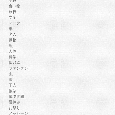
学校
食べ物
旅行
文字
マーク
車
老人
動物
魚
人体
科学
似顔絵
ファンタジー
虫
海
干支
物語
環境問題
夏休み
お祭り
メッセージ