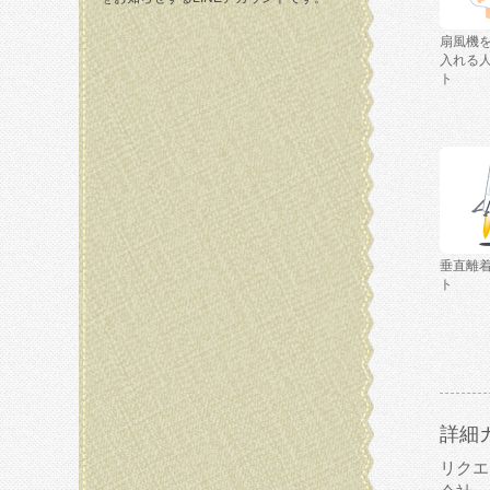
扇風機
入れる
ト
垂直離
ト
詳細
リクエ