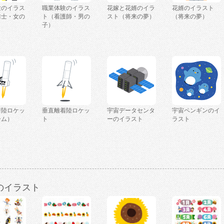
験のイラス
職業体験のイラス
花嫁と花婿のイラ
花婿のイラスト
防士・女の
ト（看護師・男の
スト（将来の夢）
（将来の夢）
子）
着陸ロケッ
垂直離着陸ロケッ
宇宙データセンタ
宇宙ペンギンのイ
ーム）
ト
ーのイラスト
ラスト
のイラスト