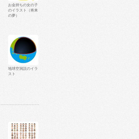
お金持ちの女の子
のイラスト（将来
の夢）
地球空洞説のイラ
スト