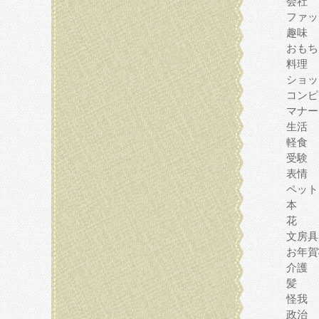
会社
ファッ
趣味
おもち
料理
ショッ
コンピ
マナー
生活
軽食
受験
表情
ペット
本
花
文房具
お年賀
介護
髪
怪我
政治