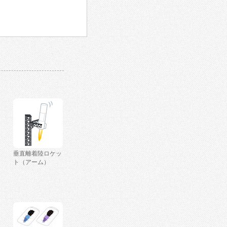
垂直離着陸ロケッ
ト（アーム）