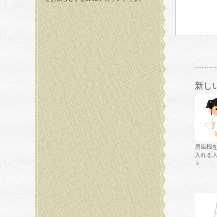
新し
扇風機
入れる
ト