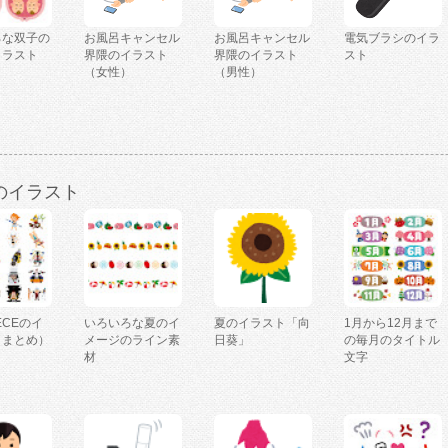
ろな双子の
お風呂キャンセル
お風呂キャンセル
電気ブラシのイラ
イラスト
界隈のイラスト
界隈のイラスト
スト
（女性）
（男性）
のイラスト
IECEのイ
いろいろな夏のイ
夏のイラスト「向
1月から12月まで
（まとめ）
メージのライン素
日葵」
の毎月のタイトル
材
文字