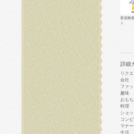
垂直離
ト
詳細
リクエ
会社
ファッ
趣味
おもち
料理
ショッ
コンピ
マナー
生活