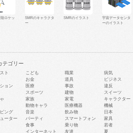
着陸ロケッ
SMRのキャラクタ
SMRのイラスト
宇宙データセンタ
ー
ーのイラスト
カテゴリー
スト
こども
職業
病気
お金
道具
ビジネス
ション
医療
事故
違反
スポーツ
建物
スイーツ
ゃ
家族
家電
キャラクター
動物キャラ
医療機器
機械
ピング
音楽
飲み物
日本
ューター
パーティ
スマートフォン
家具
食事
乗り物
若者
インターネット
友達
夏