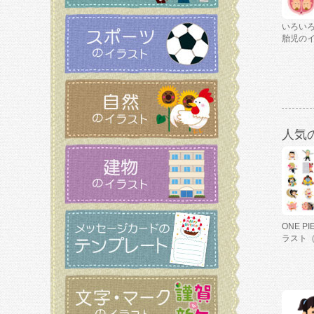
いろい
胎児の
人気
ONE P
ラスト