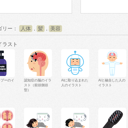
ゴリー：
人体
,
髪
,
美容
イラスト
ンプーのイ
認知症の脳のイラ
AIに取り込まれた
AIと融合した人の
スト（前頭側頭
人のイラスト
イラスト
型）