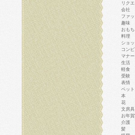
リクエ
会社
ファッ
趣味
おもち
料理
ショッ
コンピ
マナー
生活
軽食
受験
表情
ペット
本
花
文房具
お年賀
介護
髪