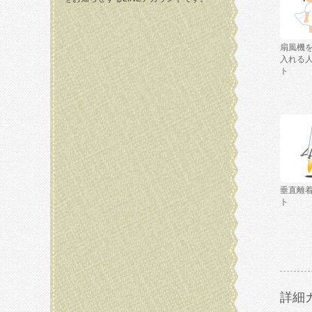
扇風機
入れる
ト
垂直離
ト
詳細