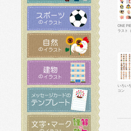
ONE P
ラスト
いろい
コン