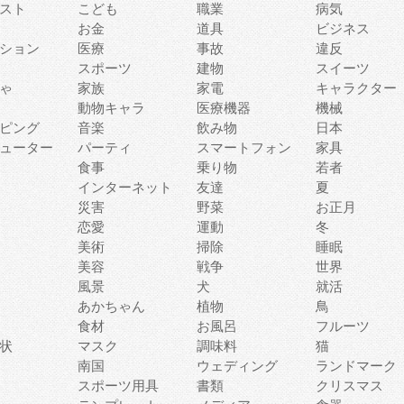
スト
こども
職業
病気
お金
道具
ビジネス
ション
医療
事故
違反
スポーツ
建物
スイーツ
ゃ
家族
家電
キャラクター
動物キャラ
医療機器
機械
ピング
音楽
飲み物
日本
ューター
パーティ
スマートフォン
家具
食事
乗り物
若者
インターネット
友達
夏
災害
野菜
お正月
恋愛
運動
冬
美術
掃除
睡眠
美容
戦争
世界
風景
犬
就活
あかちゃん
植物
鳥
食材
お風呂
フルーツ
状
マスク
調味料
猫
南国
ウェディング
ランドマーク
スポーツ用具
書類
クリスマス