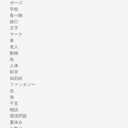
ポーズ
学校
食べ物
旅行
文字
マーク
車
老人
動物
魚
人体
科学
似顔絵
ファンタジー
虫
海
干支
物語
環境問題
夏休み