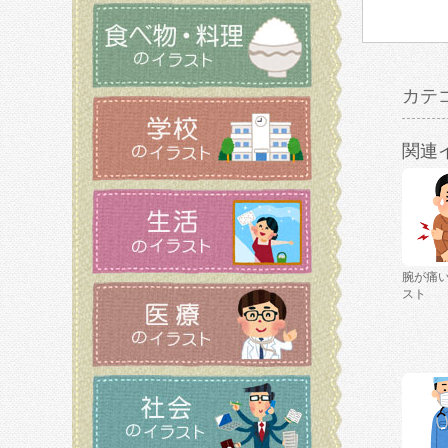
カテ
関連
腕が痛
スト