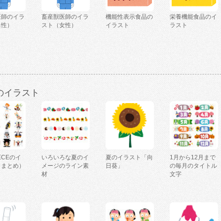
医師のイラ
畜産獣医師のイラ
機能性表示食品の
栄養機能食品のイ
男性）
スト（女性）
イラスト
ラスト
のイラスト
IECEのイ
いろいろな夏のイ
夏のイラスト「向
1月から12月まで
（まとめ）
メージのライン素
日葵」
の毎月のタイトル
材
文字