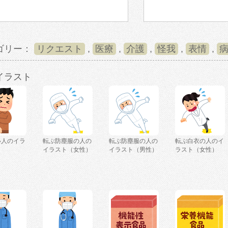
ゴリー：
リクエスト
,
医療
,
介護
,
怪我
,
表情
,
イラスト
い人のイラ
転ぶ防塵服の人の
転ぶ防塵服の人の
転ぶ白衣の人のイ
イラスト（女性）
イラスト（男性）
ラスト（女性）