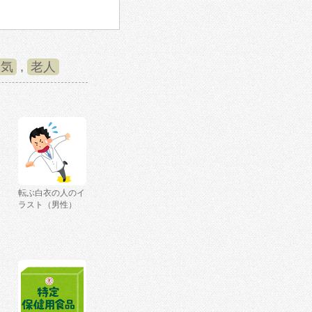
病気
,
老人
転ぶ白衣の人のイ
ラスト（男性）