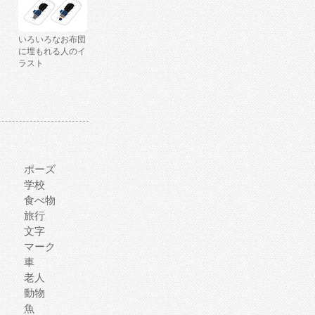
いろいろなお布団
に埋もれる人のイ
ラスト
ポーズ
学校
食べ物
旅行
文字
マーク
車
老人
動物
魚