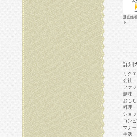
垂直離
ト
詳細
リクエ
会社
ファッ
趣味
おもち
料理
ショッ
コンピ
マナー
生活