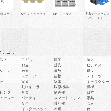
着陸ロケッ
SMRのキャラクタ
SMRのイラスト
宇宙データセンタ
ー
ーのイラスト
カテゴリー
スト
こども
職業
病気
お金
道具
ビジネス
ション
医療
事故
違反
スポーツ
建物
スイーツ
ゃ
家族
家電
キャラクター
動物キャラ
医療機器
機械
ピング
音楽
飲み物
日本
ューター
パーティ
スマートフォン
家具
食事
乗り物
若者
インターネット
友達
夏