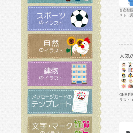
畜産獣
スト（
人気
ONE P
ラスト