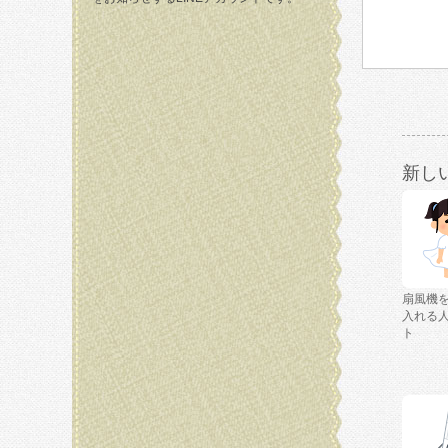
新し
扇風機
入れる
ト