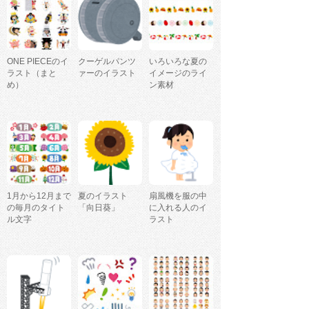
ONE PIECEのイ
クーゲルパンツ
いろいろな夏の
ラスト（まと
ァーのイラスト
イメージのライ
め）
ン素材
1月から12月まで
夏のイラスト
扇風機を服の中
の毎月のタイト
「向日葵」
に入れる人のイ
ル文字
ラスト