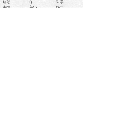
運動
冬
科学
表情
美術
掃除
睡眠
似顔絵
ペット
美容
戦争
世界
ファンタジー
本
風景
犬
就活
虫
花
あかちゃん
植物
鳥
海
文房具
食材
お風呂
フルーツ
干支
お年賀状
マスク
調味料
猫
物語
介護
南国
ウェディング
ランドマーク
環境問題
髪
スポーツ用具
書類
クリスマス
夏休み
怪我
テンプレート
メディア
食器
お祭り
政治
中年
座布団
映画
メッセージ
電車
ゴミ
楽器
パン
宗教
幼稚園
エネルギー
引越し
農業
自転車