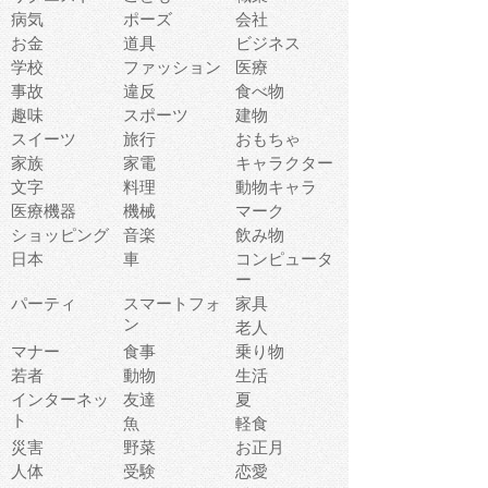
病気
ポーズ
会社
お金
道具
ビジネス
学校
ファッション
医療
事故
違反
食べ物
趣味
スポーツ
建物
スイーツ
旅行
おもちゃ
家族
家電
キャラクター
文字
料理
動物キャラ
医療機器
機械
マーク
ショッピング
音楽
飲み物
日本
車
コンピュータ
ー
パーティ
スマートフォ
家具
ン
老人
マナー
食事
乗り物
若者
動物
生活
インターネッ
友達
夏
ト
魚
軽食
災害
野菜
お正月
人体
受験
恋愛