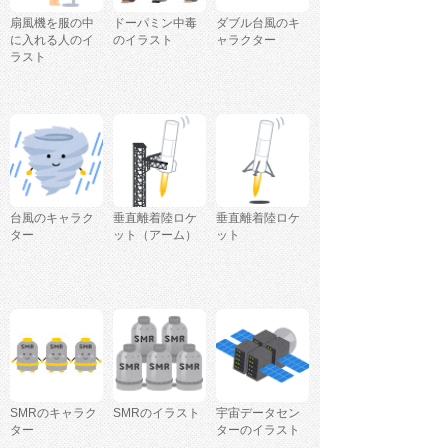
扇風機を服の中
ドーパミン中毒
ダブル台風のキ
に入れる人のイ
のイラスト
ャラクター
ラスト
台風のキャラク
垂直離着陸ロケ
垂直離着陸ロケ
ター
ット（アーム）
ット
SMRのキャラク
SMRのイラスト
宇宙データセン
ター
ターのイラスト