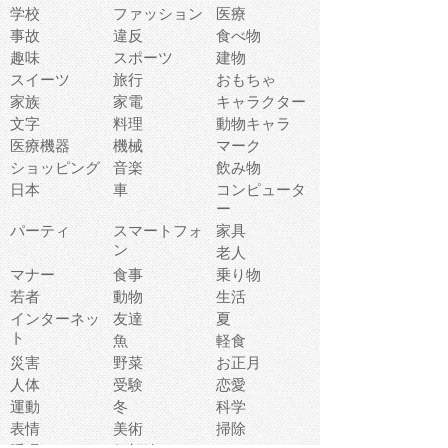
学校
ファッション
医療
事故
違反
食べ物
趣味
スポーツ
建物
スイーツ
旅行
おもちゃ
家族
家電
キャラクター
文字
料理
動物キャラ
医療機器
機械
マーク
ショッピング
音楽
飲み物
日本
車
コンピュータ
ー
パーティ
スマートフォ
家具
ン
老人
マナー
食事
乗り物
若者
動物
生活
インターネッ
友達
夏
ト
魚
軽食
災害
野菜
お正月
人体
受験
恋愛
運動
冬
科学
表情
美術
掃除