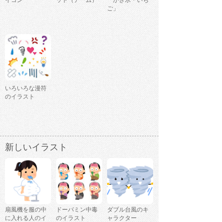
イコン
ット（アーム）
「かき氷・いち
ご」
いろいろな漫符
のイラスト
新しいイラスト
扇風機を服の中
ドーパミン中毒
ダブル台風のキ
に入れる人のイ
のイラスト
ャラクター