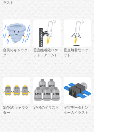
ラスト
台風のキャラク
垂直離着陸ロケ
垂直離着陸ロケ
ター
ット（アーム）
ット
SMRのキャラク
SMRのイラスト
宇宙データセン
ター
ターのイラスト