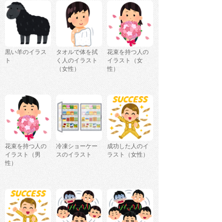
黒い羊のイラス
タオルで体を拭
花束を持つ人の
ト
く人のイラスト
イラスト（女
（女性）
性）
花束を持つ人の
冷凍ショーケー
成功した人のイ
イラスト（男
スのイラスト
ラスト（女性）
性）