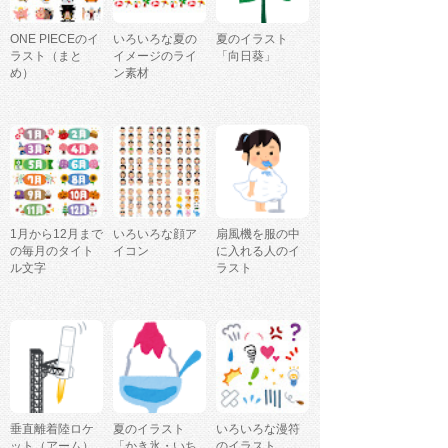
ONE PIECEのイ
いろいろな夏の
夏のイラスト
ラスト（まと
イメージのライ
「向日葵」
め）
ン素材
1月から12月まで
いろいろな顔ア
扇風機を服の中
の毎月のタイト
イコン
に入れる人のイ
ル文字
ラスト
垂直離着陸ロケ
夏のイラスト
いろいろな漫符
ット（アーム）
「かき氷・いち
のイラスト