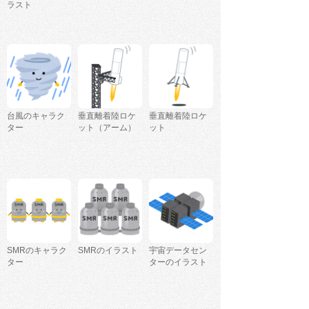
ラスト
台風のキャラク
垂直離着陸ロケ
垂直離着陸ロケ
ター
ット（アーム）
ット
SMRのキャラク
SMRのイラスト
宇宙データセン
ター
ターのイラスト