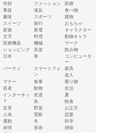
学校
ファッション
医療
事故
違反
食べ物
趣味
スポーツ
建物
スイーツ
旅行
おもちゃ
家族
家電
キャラクター
文字
料理
動物キャラ
医療機器
機械
マーク
ショッピング
音楽
飲み物
日本
車
コンピュータ
ー
パーティ
スマートフォ
家具
ン
老人
マナー
食事
乗り物
若者
動物
生活
インターネッ
友達
夏
ト
魚
軽食
災害
野菜
お正月
人体
受験
恋愛
運動
冬
科学
表情
美術
掃除