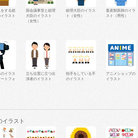
見をする総
国会議事堂と総理
総理大臣のイラス
畜産獣医師のイラ
のイラスト
大臣のイラスト
ト（女性）
スト（男性）
）
（女性）
ルのイラス
立ち位置に立つ出
拍手をしている手
アニメショップの
マートフォ
演者のイラスト
のイラスト
イラスト
のイラスト