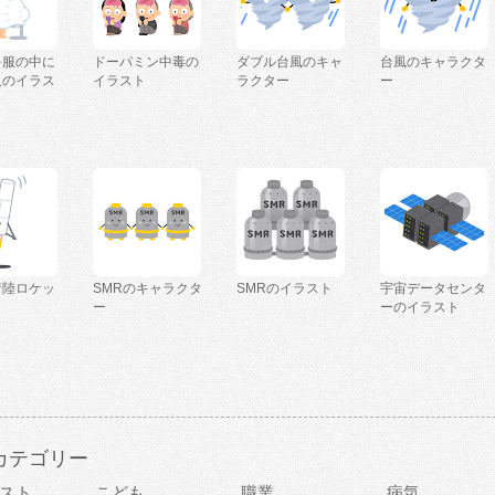
を服の中に
ドーパミン中毒の
ダブル台風のキャ
台風のキャラクタ
人のイラス
イラスト
ラクター
ー
着陸ロケッ
SMRのキャラクタ
SMRのイラスト
宇宙データセンタ
ー
ーのイラスト
カテゴリー
スト
こども
職業
病気