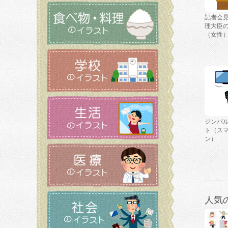
記者会
理大臣
（女性
ジンバ
ト（ス
ン）
人気