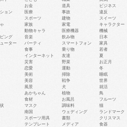
お金
道具
ビジネス
ション
医療
事故
違反
スポーツ
建物
スイーツ
ゃ
家族
家電
キャラクター
動物キャラ
医療機器
機械
ピング
音楽
飲み物
日本
ューター
パーティ
スマートフォン
家具
食事
乗り物
若者
インターネット
友達
夏
災害
野菜
お正月
恋愛
運動
冬
美術
掃除
睡眠
美容
戦争
世界
風景
犬
就活
あかちゃん
植物
鳥
食材
お風呂
フルーツ
状
マスク
調味料
猫
南国
ウェディング
ランドマーク
スポーツ用具
書類
クリスマス
テンプレート
メディア
食器