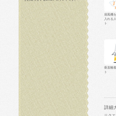
扇風機
入れる
ト
垂直離
ト
詳細
リクエ