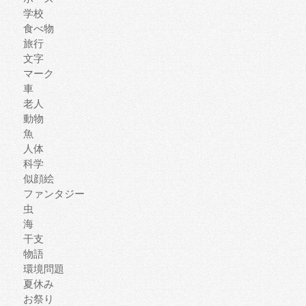
学校
食べ物
旅行
文字
マーク
車
老人
動物
魚
人体
科学
似顔絵
ファンタジー
虫
海
干支
物語
環境問題
夏休み
お祭り