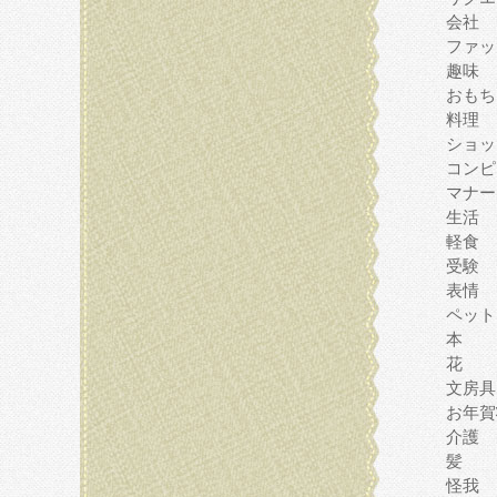
会社
ファッ
趣味
おもち
料理
ショッ
コンピ
マナー
生活
軽食
受験
表情
ペット
本
花
文房具
お年賀
介護
髪
怪我