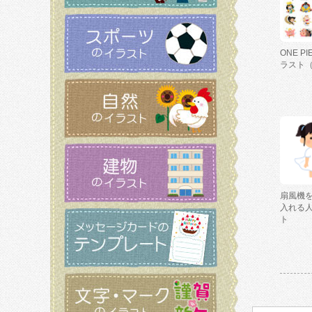
ONE P
ラスト
扇風機
入れる
ト