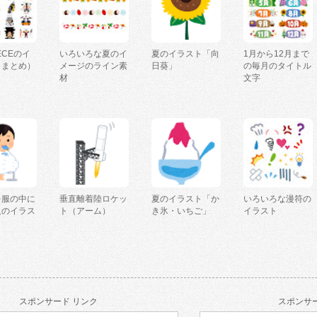
IECEのイ
いろいろな夏のイ
夏のイラスト「向
1月から12月まで
（まとめ）
メージのライン素
日葵」
の毎月のタイトル
材
文字
を服の中に
垂直離着陸ロケッ
夏のイラスト「か
いろいろな漫符の
人のイラス
ト（アーム）
き氷・いちご」
イラスト
スポンサード リンク
スポンサー