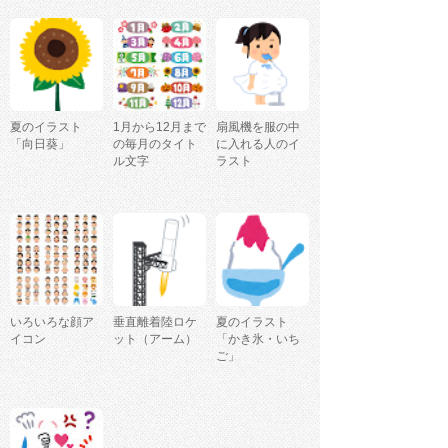
夏のイラスト
1月から12月まで
扇風機を服の中
「向日葵」
の毎月のタイト
に入れる人のイ
ル文字
ラスト
いろいろな顔ア
垂直離着陸ロケ
夏のイラスト
イコン
ット（アーム）
「かき氷・いち
ご」