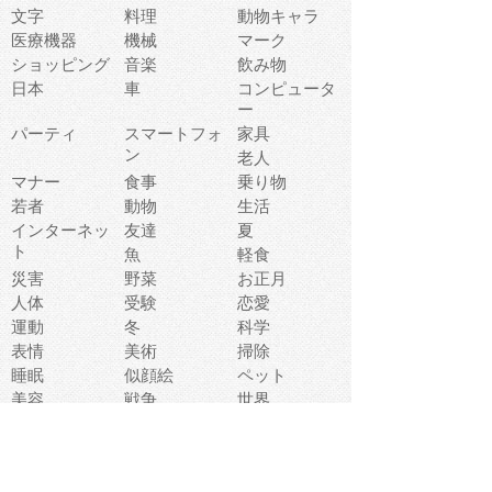
文字
料理
動物キャラ
医療機器
機械
マーク
ショッピング
音楽
飲み物
日本
車
コンピュータ
ー
パーティ
スマートフォ
家具
ン
老人
マナー
食事
乗り物
若者
動物
生活
インターネッ
友達
夏
ト
魚
軽食
災害
野菜
お正月
人体
受験
恋愛
運動
冬
科学
表情
美術
掃除
睡眠
似顔絵
ペット
美容
戦争
世界
ファンタジー
本
風景
犬
就活
虫
花
あかちゃん
植物