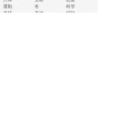
運動
冬
科学
表情
美術
掃除
睡眠
似顔絵
ペット
美容
戦争
世界
ファンタジー
本
風景
犬
就活
虫
花
あかちゃん
植物
鳥
海
文房具
食材
お風呂
フルーツ
干支
お年賀状
マスク
調味料
猫
物語
介護
南国
ウェディング
ランドマーク
環境問題
髪
スポーツ用具
書類
クリスマス
夏休み
怪我
テンプレート
メディア
食器
お祭り
政治
中年
座布団
映画
メッセージ
電車
ゴミ
楽器
パン
宗教
幼稚園
エネルギー