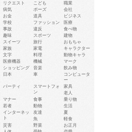
リクエスト
こども
職業
病気
ポーズ
会社
お金
道具
ビジネス
学校
ファッション
医療
事故
違反
食べ物
趣味
スポーツ
建物
スイーツ
旅行
おもちゃ
家族
家電
キャラクター
文字
料理
動物キャラ
医療機器
機械
マーク
ショッピング
音楽
飲み物
日本
車
コンピュータ
ー
パーティ
スマートフォ
家具
ン
老人
マナー
食事
乗り物
若者
動物
生活
インターネッ
友達
夏
ト
魚
軽食
災害
野菜
お正月
人体
受験
恋愛