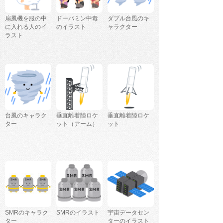
扇風機を服の中
ドーパミン中毒
ダブル台風のキ
に入れる人のイ
のイラスト
ャラクター
ラスト
台風のキャラク
垂直離着陸ロケ
垂直離着陸ロケ
ター
ット（アーム）
ット
SMRのキャラク
SMRのイラスト
宇宙データセン
ター
ターのイラスト