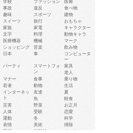
学校
ファッション
医療
事故
違反
食べ物
趣味
スポーツ
建物
スイーツ
旅行
おもちゃ
家族
家電
キャラクター
文字
料理
動物キャラ
医療機器
機械
マーク
ショッピング
音楽
飲み物
日本
車
コンピュータ
ー
パーティ
スマートフォ
家具
ン
老人
マナー
食事
乗り物
若者
動物
生活
インターネッ
友達
夏
ト
魚
軽食
災害
野菜
お正月
人体
受験
恋愛
運動
冬
科学
表情
美術
掃除
睡眠
似顔絵
ペット