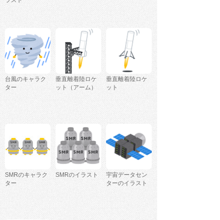
ラスト
台風のキャラク
垂直離着陸ロケ
垂直離着陸ロケ
ター
ット（アーム）
ット
SMRのキャラク
SMRのイラスト
宇宙データセン
ター
ターのイラスト