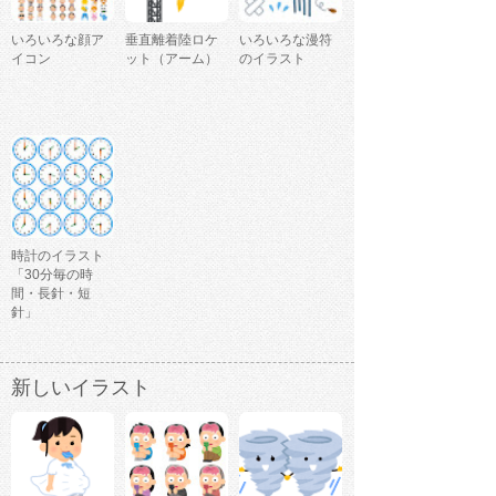
いろいろな顔ア
垂直離着陸ロケ
いろいろな漫符
イコン
ット（アーム）
のイラスト
時計のイラスト
「30分毎の時
間・長針・短
針」
新しいイラスト