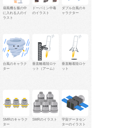
扇風機を服の中
ドーパミン中毒
ダブル台風のキ
に入れる人のイ
のイラスト
ャラクター
ラスト
台風のキャラク
垂直離着陸ロケ
垂直離着陸ロケ
ター
ット（アーム）
ット
SMRのキャラク
SMRのイラスト
宇宙データセン
ター
ターのイラスト