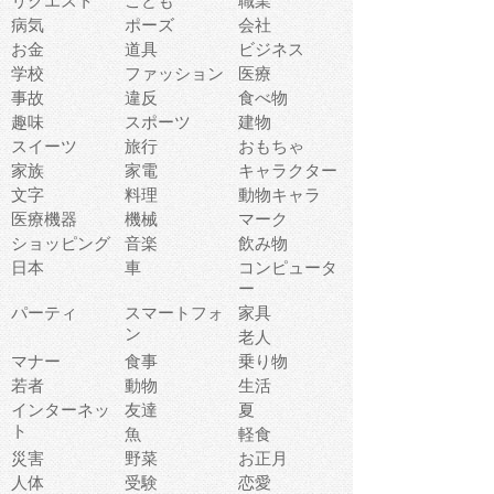
リクエスト
こども
職業
病気
ポーズ
会社
お金
道具
ビジネス
学校
ファッション
医療
事故
違反
食べ物
趣味
スポーツ
建物
スイーツ
旅行
おもちゃ
家族
家電
キャラクター
文字
料理
動物キャラ
医療機器
機械
マーク
ショッピング
音楽
飲み物
日本
車
コンピュータ
ー
パーティ
スマートフォ
家具
ン
老人
マナー
食事
乗り物
若者
動物
生活
インターネッ
友達
夏
ト
魚
軽食
災害
野菜
お正月
人体
受験
恋愛