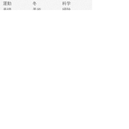
運動
冬
科学
表情
美術
掃除
睡眠
似顔絵
ペット
美容
戦争
世界
ファンタジー
本
風景
犬
就活
虫
花
あかちゃん
植物
鳥
海
文房具
食材
お風呂
フルーツ
干支
お年賀状
マスク
調味料
猫
物語
介護
南国
ウェディング
ランドマーク
環境問題
髪
スポーツ用具
書類
クリスマス
夏休み
怪我
テンプレート
メディア
食器
お祭り
政治
中年
座布団
映画
メッセージ
電車
ゴミ
楽器
パン
宗教
幼稚園
エネルギー