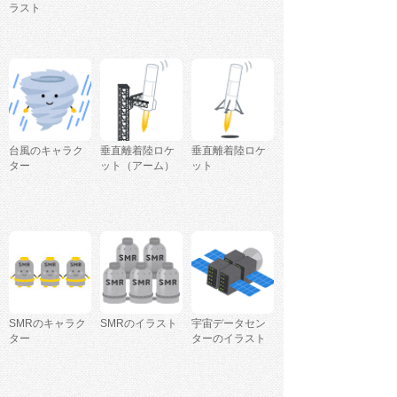
ラスト
台風のキャラク
垂直離着陸ロケ
垂直離着陸ロケ
ター
ット（アーム）
ット
SMRのキャラク
SMRのイラスト
宇宙データセン
ター
ターのイラスト