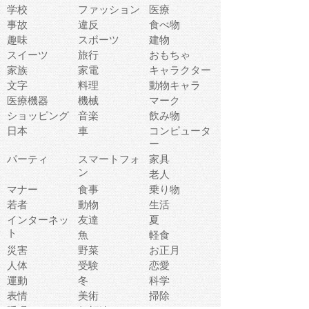
学校
ファッション
医療
事故
違反
食べ物
趣味
スポーツ
建物
スイーツ
旅行
おもちゃ
家族
家電
キャラクター
文字
料理
動物キャラ
医療機器
機械
マーク
ショッピング
音楽
飲み物
日本
車
コンピュータ
ー
パーティ
スマートフォ
家具
ン
老人
マナー
食事
乗り物
若者
動物
生活
インターネッ
友達
夏
ト
魚
軽食
災害
野菜
お正月
人体
受験
恋愛
運動
冬
科学
表情
美術
掃除