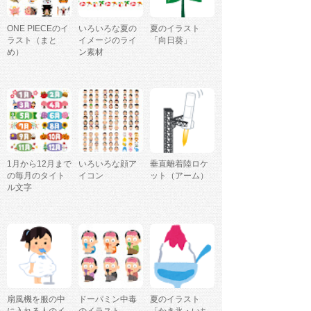
ONE PIECEのイ
いろいろな夏の
夏のイラスト
ラスト（まと
イメージのライ
「向日葵」
め）
ン素材
1月から12月まで
いろいろな顔ア
垂直離着陸ロケ
の毎月のタイト
イコン
ット（アーム）
ル文字
扇風機を服の中
ドーパミン中毒
夏のイラスト