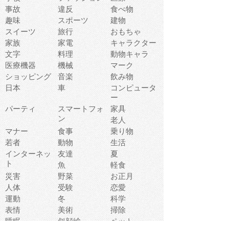
事故
違反
食べ物
趣味
スポーツ
建物
スイーツ
旅行
おもちゃ
家族
家電
キャラクター
文字
料理
動物キャラ
医療機器
機械
マーク
ショッピング
音楽
飲み物
日本
車
コンピュータ
ー
パーティ
スマートフォ
家具
ン
老人
マナー
食事
乗り物
若者
動物
生活
インターネッ
友達
夏
ト
魚
軽食
災害
野菜
お正月
人体
受験
恋愛
運動
冬
科学
表情
美術
掃除
睡眠
似顔絵
ペット