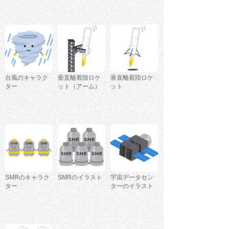
台風のキャラク
垂直離着陸ロケ
垂直離着陸ロケ
ター
ット（アーム）
ット
SMRのキャラク
SMRのイラスト
宇宙データセン
ター
ターのイラスト