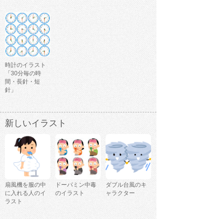
時計のイラスト
「30分毎の時
間・長針・短
針」
新しいイラスト
扇風機を服の中
ドーパミン中毒
ダブル台風のキ
に入れる人のイ
のイラスト
ャラクター
ラスト