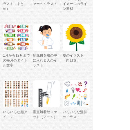
ラスト（まと
ァーのイラスト
イメージのライ
め）
ン素材
1月から12月まで
扇風機を服の中
夏のイラスト
の毎月のタイト
に入れる人のイ
「向日葵」
ル文字
ラスト
いろいろな顔ア
垂直離着陸ロケ
いろいろな漫符
イコン
ット（アーム）
のイラスト