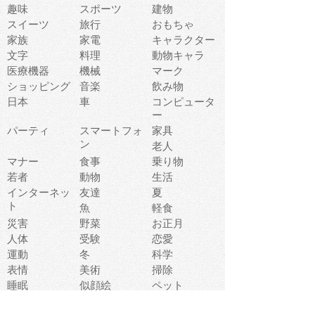
趣味
スポーツ
建物
スイーツ
旅行
おもちゃ
家族
家電
キャラクター
文字
料理
動物キャラ
医療機器
機械
マーク
ショッピング
音楽
飲み物
日本
車
コンピュータ
ー
パーティ
スマートフォ
家具
ン
老人
マナー
食事
乗り物
若者
動物
生活
インターネッ
友達
夏
ト
魚
軽食
災害
野菜
お正月
人体
受験
恋愛
運動
冬
科学
表情
美術
掃除
睡眠
似顔絵
ペット
美容
戦争
世界