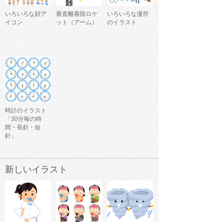
いろいろな顔ア
垂直離着陸ロケ
いろいろな漫符
イコン
ット（アーム）
のイラスト
時計のイラスト
「30分毎の時
間・長針・短
針」
新しいイラスト