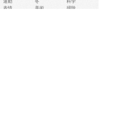
運動
冬
科学
表情
美術
掃除
睡眠
似顔絵
ペット
美容
戦争
世界
ファンタジー
本
風景
犬
就活
虫
花
あかちゃん
植物
鳥
海
文房具
食材
お風呂
フルーツ
干支
お年賀状
マスク
調味料
猫
物語
介護
南国
ウェディング
ランドマーク
環境問題
髪
スポーツ用具
書類
クリスマス
夏休み
怪我
テンプレート
メディア
食器
お祭り
政治
中年
座布団
映画
メッセージ
電車
ゴミ
楽器
パン
宗教
幼稚園
エネルギー
引越し
農業
自転車