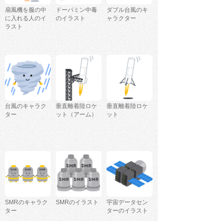
扇風機を服の中
ドーパミン中毒
ダブル台風のキ
に入れる人のイ
のイラスト
ャラクター
ラスト
台風のキャラク
垂直離着陸ロケ
垂直離着陸ロケ
ター
ット（アーム）
ット
SMRのキャラク
SMRのイラスト
宇宙データセン
ター
ターのイラスト