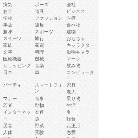
病気
ポーズ
会社
お金
道具
ビジネス
学校
ファッション
医療
事故
違反
食べ物
趣味
スポーツ
建物
スイーツ
旅行
おもちゃ
家族
家電
キャラクター
文字
料理
動物キャラ
医療機器
機械
マーク
ショッピング
音楽
飲み物
日本
車
コンピュータ
ー
パーティ
スマートフォ
家具
ン
老人
マナー
食事
乗り物
若者
動物
生活
インターネッ
友達
夏
ト
魚
軽食
災害
野菜
お正月
人体
受験
恋愛