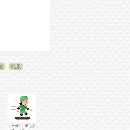
物
,
風景
,
スケボーに乗る女