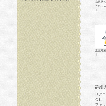
扇風機
入れる
ト
垂直離
ト
詳細
リクエ
会社
ファッ