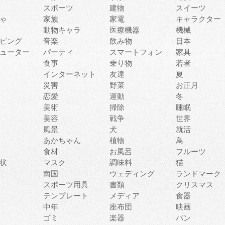
スポーツ
建物
スイーツ
ゃ
家族
家電
キャラクター
動物キャラ
医療機器
機械
ピング
音楽
飲み物
日本
ューター
パーティ
スマートフォン
家具
食事
乗り物
若者
インターネット
友達
夏
災害
野菜
お正月
恋愛
運動
冬
美術
掃除
睡眠
美容
戦争
世界
風景
犬
就活
あかちゃん
植物
鳥
食材
お風呂
フルーツ
状
マスク
調味料
猫
南国
ウェディング
ランドマーク
スポーツ用具
書類
クリスマス
テンプレート
メディア
食器
中年
座布団
映画
ゴミ
楽器
パン