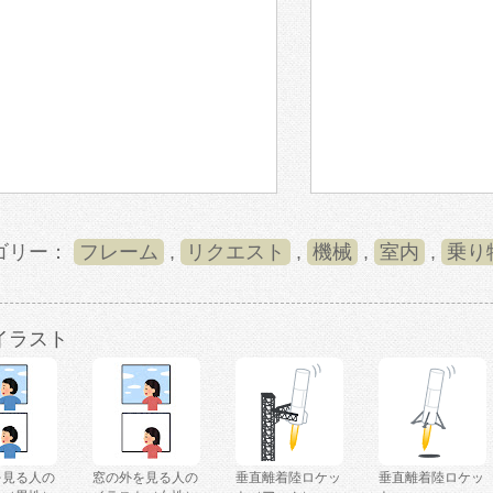
ゴリー：
フレーム
,
リクエスト
,
機械
,
室内
,
乗り
イラスト
を見る人の
窓の外を見る人の
垂直離着陸ロケッ
垂直離着陸ロケッ