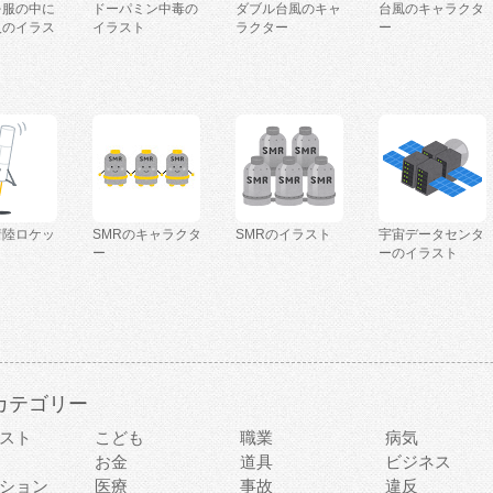
を服の中に
ドーパミン中毒の
ダブル台風のキャ
台風のキャラクタ
人のイラス
イラスト
ラクター
ー
着陸ロケッ
SMRのキャラクタ
SMRのイラスト
宇宙データセンタ
ー
ーのイラスト
カテゴリー
スト
こども
職業
病気
お金
道具
ビジネス
ション
医療
事故
違反