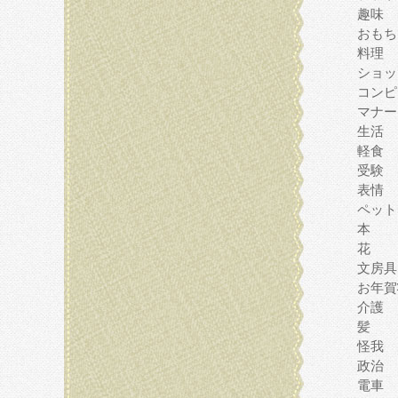
趣味
おもち
料理
ショッ
コンピ
マナー
生活
軽食
受験
表情
ペット
本
花
文房具
お年賀
介護
髪
怪我
政治
電車