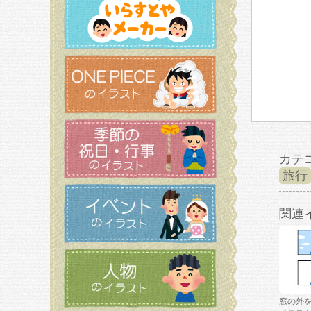
カテ
旅行
関連
窓の外