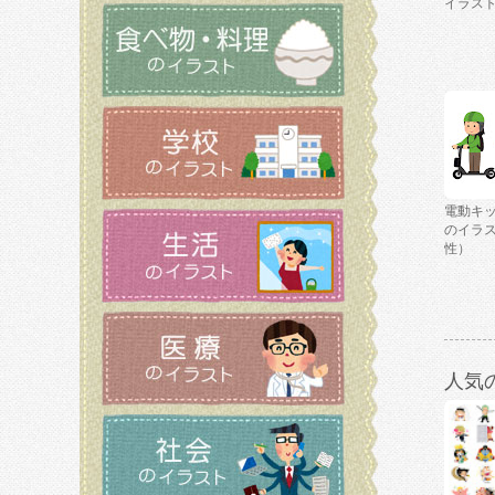
イラス
電動キ
のイラ
性）
人気