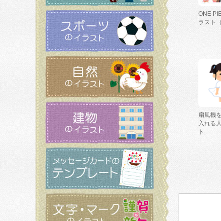
ONE P
ラスト
扇風機
入れる
ト