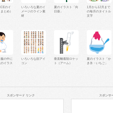
IECEのイ
いろいろな夏のイ
夏のイラスト「向
1月から12月まで
（まとめ）
メージのライン素
日葵」
の毎月のタイトル
材
文字
を服の中に
いろいろな顔アイ
垂直離着陸ロケッ
夏のイラスト「か
人のイラス
コン
ト（アーム）
き氷・いちご」
スポンサード リンク
スポンサー