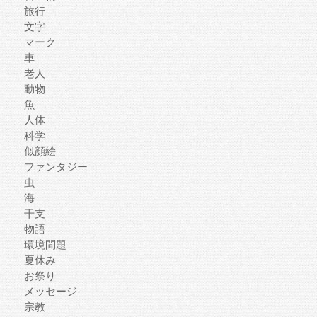
旅行
文字
マーク
車
老人
動物
魚
人体
科学
似顔絵
ファンタジー
虫
海
干支
物語
環境問題
夏休み
お祭り
メッセージ
宗教