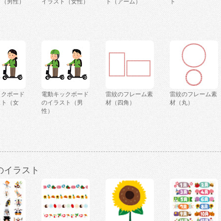
ト（男性）
イラスト（女性）
ト（アーム）
ト
ックボード
電動キックボード
雷紋のフレーム素
雷紋のフレーム素
スト（女
のイラスト（男
材（四角）
材（丸）
性）
のイラスト