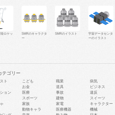
着陸ロケッ
SMRのキャラクタ
SMRのイラスト
宇宙データセンタ
ー
ーのイラスト
カテゴリー
スト
こども
職業
病気
お金
道具
ビジネス
ション
医療
事故
違反
スポーツ
建物
スイーツ
ゃ
家族
家電
キャラクター
動物キャラ
医療機器
機械
ピング
音楽
飲み物
日本