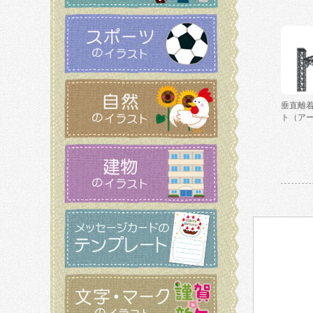
垂直離
ト（ア