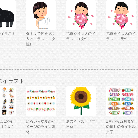
のイラスト
タオルで体を拭く
花束を持つ人のイ
花束を持つ人のイ
人のイラスト（女
ラスト（女性）
ラスト（男性）
性）
のイラスト
IECEのイ
いろいろな夏のイ
夏のイラスト「向
1月から12月まで
（まとめ）
メージのライン素
日葵」
の毎月のタイトル
材
文字