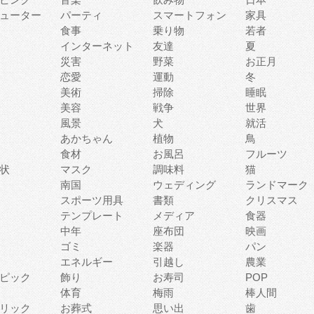
ューター
パーティ
スマートフォン
家具
食事
乗り物
若者
インターネット
友達
夏
災害
野菜
お正月
恋愛
運動
冬
美術
掃除
睡眠
美容
戦争
世界
風景
犬
就活
あかちゃん
植物
鳥
食材
お風呂
フルーツ
状
マスク
調味料
猫
南国
ウェディング
ランドマーク
スポーツ用具
書類
クリスマス
テンプレート
メディア
食器
中年
座布団
映画
ゴミ
楽器
パン
エネルギー
引越し
農業
ピック
飾り
お寿司
POP
体育
梅雨
棒人間
リック
お葬式
思い出
歯