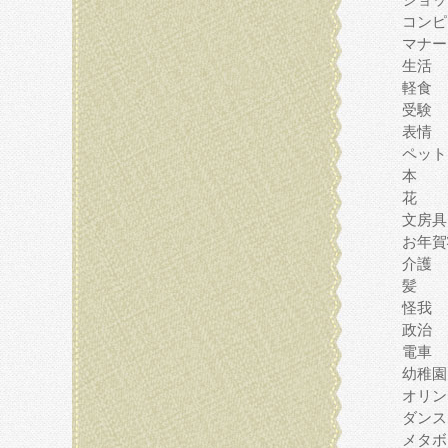
コンピ
マナー
生活
軽食
受験
表情
ペット
本
花
文房具
お年賀
介護
髪
怪我
政治
電車
幼稚園
オリン
ダンス
メタボ