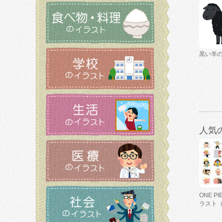
黒い羊
人気
ONE P
ラスト