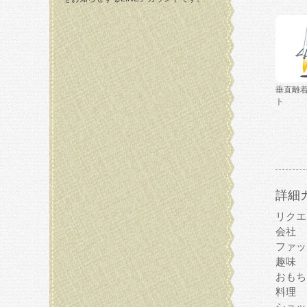
垂直離
ト
詳細
リクエ
会社
ファッ
趣味
おもち
料理
ショッ