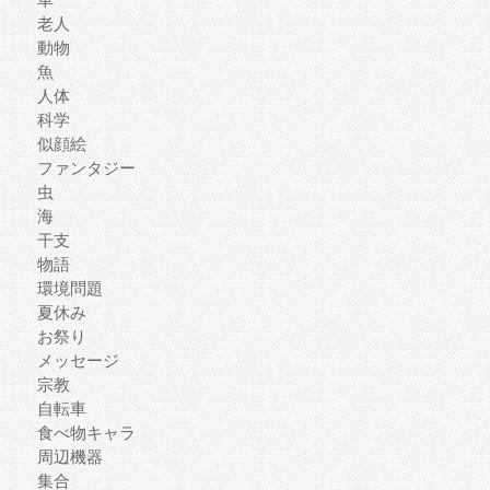
老人
動物
魚
人体
科学
似顔絵
ファンタジー
虫
海
干支
物語
環境問題
夏休み
お祭り
メッセージ
宗教
自転車
食べ物キャラ
周辺機器
集合