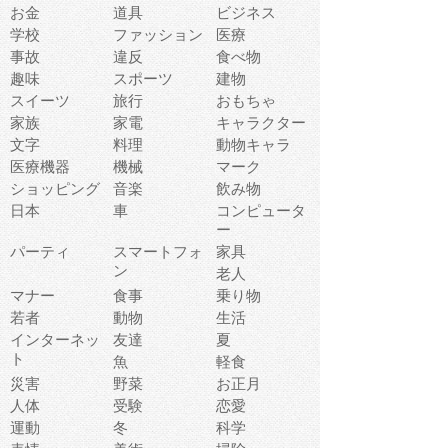
お金
道具
ビジネス
学校
ファッション
医療
事故
違反
食べ物
趣味
スポーツ
建物
スイーツ
旅行
おもちゃ
家族
家電
キャラクター
文字
料理
動物キャラ
医療機器
機械
マーク
ショッピング
音楽
飲み物
日本
車
コンピュータ
ー
パーティ
スマートフォ
家具
ン
老人
マナー
食事
乗り物
若者
動物
生活
インターネッ
友達
夏
ト
魚
軽食
災害
野菜
お正月
人体
受験
恋愛
運動
冬
科学