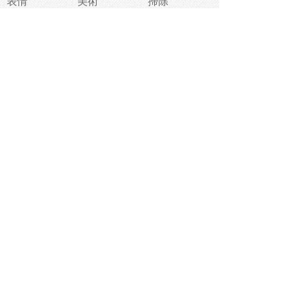
表情
美術
掃除
睡眠
似顔絵
ペット
美容
戦争
世界
ファンタジー
本
風景
犬
就活
虫
花
あかちゃん
植物
鳥
海
文房具
食材
お風呂
フルーツ
干支
お年賀状
マスク
調味料
猫
物語
介護
南国
ウェディング
ランドマーク
環境問題
髪
スポーツ用具
書類
クリスマス
夏休み
怪我
テンプレート
メディア
食器
お祭り
政治
中年
座布団
映画
メッセージ
電車
ゴミ
楽器
パン
宗教
幼稚園
エネルギー
引越し
農業
自転車
オリンピック
飾り
お寿司