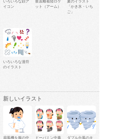
いろいろな顔ア
垂直離着陸ロケ
夏のイラスト
イコン
ット（アーム）
「かき氷・いち
ご」
いろいろな漫符
のイラスト
新しいイラスト
扇風機を服の中
ドーパミン中毒
ダブル台風のキ