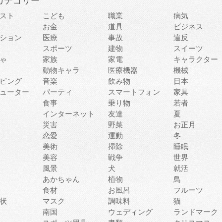
カテゴリー
スト
こども
職業
病気
お金
道具
ビジネス
ション
医療
事故
違反
スポーツ
建物
スイーツ
ゃ
家族
家電
キャラクター
動物キャラ
医療機器
機械
ピング
音楽
飲み物
日本
ューター
パーティ
スマートフォン
家具
食事
乗り物
若者
インターネット
友達
夏
災害
野菜
お正月
恋愛
運動
冬
美術
掃除
睡眠
美容
戦争
世界
風景
犬
就活
あかちゃん
植物
鳥
食材
お風呂
フルーツ
状
マスク
調味料
猫
南国
ウェディング
ランドマーク