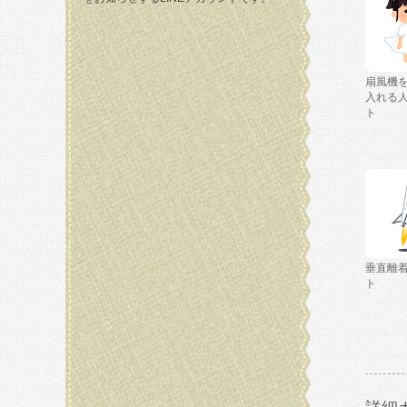
扇風機
入れる
ト
垂直離
ト