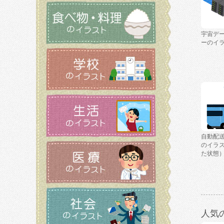
宇宙デ
ーのイ
自動配
のイラ
た状態
人気