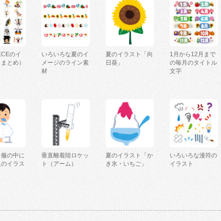
IECEのイ
いろいろな夏のイ
夏のイラスト「向
1月から12月まで
（まとめ）
メージのライン素
日葵」
の毎月のタイトル
材
文字
を服の中に
垂直離着陸ロケッ
夏のイラスト「か
いろいろな漫符の
人のイラス
ト（アーム）
き氷・いちご」
イラスト