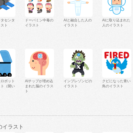
ータセンタ
ドーパミン中毒の
AIと融合した人の
AIに取り込まれた
ラスト
イラスト
イラスト
人のイラスト
送ロボット
AIチップが埋め込
インプレゾンビの
クビになった青い
スト（開い
まれた脳のイラス
イラスト
鳥のイラスト
）
ト
のイラスト