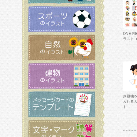
ONE P
ラスト
扇風機
入れる
ト