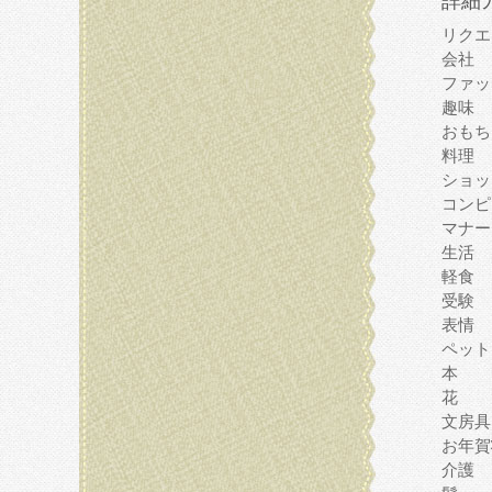
詳細
リクエ
会社
ファッ
趣味
おもち
料理
ショッ
コンピ
マナー
生活
軽食
受験
表情
ペット
本
花
文房具
お年賀
介護