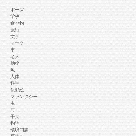
ポーズ
学校
食べ物
旅行
文字
マーク
車
老人
動物
魚
人体
科学
似顔絵
ファンタジー
虫
海
干支
物語
環境問題