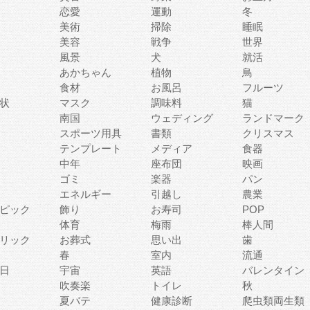
恋愛
運動
冬
美術
掃除
睡眠
美容
戦争
世界
風景
犬
就活
あかちゃん
植物
鳥
食材
お風呂
フルーツ
状
マスク
調味料
猫
南国
ウェディング
ランドマーク
スポーツ用具
書類
クリスマス
テンプレート
メディア
食器
中年
座布団
映画
ゴミ
楽器
パン
エネルギー
引越し
農業
ピック
飾り
お寿司
POP
体育
梅雨
棒人間
リック
お葬式
思い出
歯
春
室内
流通
日
宇宙
英語
バレンタイン
吹奏楽
トイレ
秋
夏バテ
健康診断
爬虫類両生類