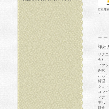
垂直離
ト
詳細
リクエ
会社
ファッ
趣味
おもち
料理
ショッ
コンピ
マナー
生活
軽食