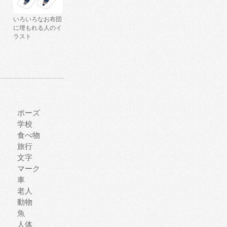
いろいろなお布団
に埋もれる人のイ
ラスト
ポーズ
学校
食べ物
旅行
文字
マーク
車
老人
動物
魚
人体