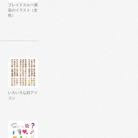
ブレイクスルー感
染のイラスト（女
性）
いろいろな顔アイ
コン