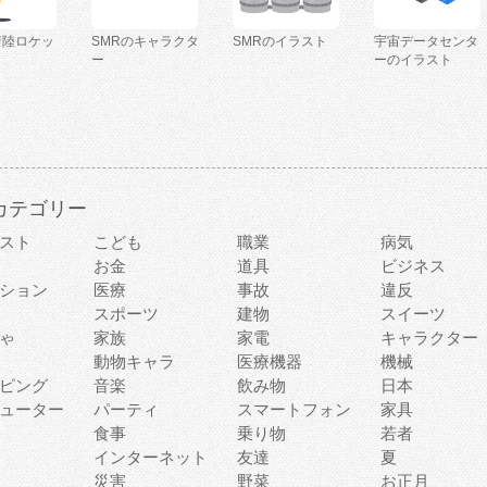
着陸ロケッ
SMRのキャラクタ
SMRのイラスト
宇宙データセンタ
ー
ーのイラスト
カテゴリー
スト
こども
職業
病気
お金
道具
ビジネス
ション
医療
事故
違反
スポーツ
建物
スイーツ
ゃ
家族
家電
キャラクター
動物キャラ
医療機器
機械
ピング
音楽
飲み物
日本
ューター
パーティ
スマートフォン
家具
食事
乗り物
若者
インターネット
友達
夏
災害
野菜
お正月