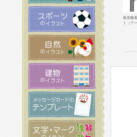
垂直離
ト（ア