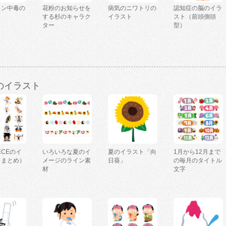
ミン中毒の
花粉のお知らせを
病気のニワトリの
認知症の脳のイラ
ト
する杉のキャラク
イラスト
スト（前頭側頭
ター
型）
のイラスト
IECEのイ
いろいろな夏のイ
夏のイラスト「向
1月から12月まで
（まとめ）
メージのライン素
日葵」
の毎月のタイトル
材
文字