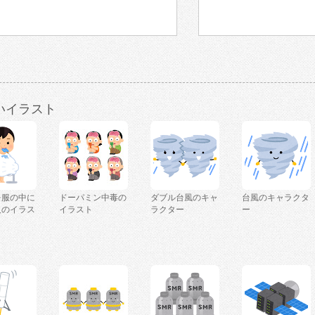
いイラスト
を服の中に
ドーパミン中毒の
ダブル台風のキャ
台風のキャラクタ
人のイラス
イラスト
ラクター
ー