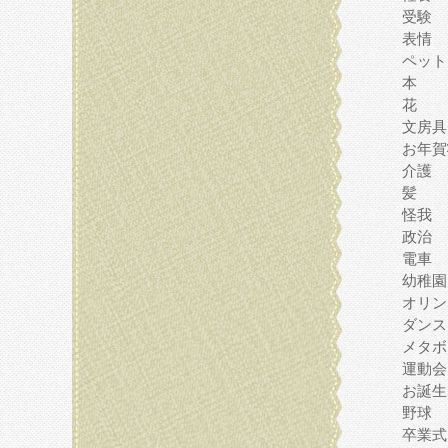
受験
表情
ペット
本
花
文房具
お年賀
介護
髪
怪我
政治
電車
幼稚園
オリン
ダンス
メタボ
運動会
お誕生
野球
卒業式