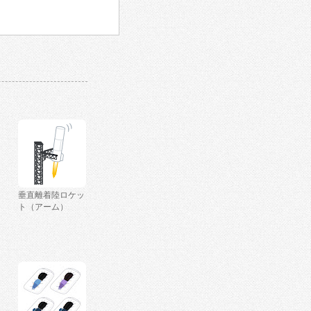
垂直離着陸ロケッ
ト（アーム）