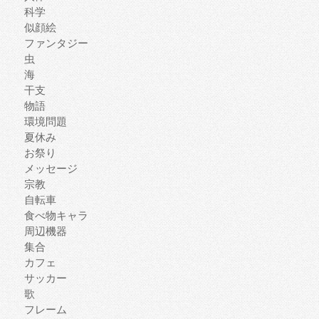
科学
似顔絵
ファンタジー
虫
海
干支
物語
環境問題
夏休み
お祭り
メッセージ
宗教
自転車
食べ物キャラ
周辺機器
集合
カフェ
サッカー
歌
フレーム