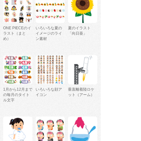
ONE PIECEのイ
いろいろな夏の
夏のイラスト
ラスト（まと
イメージのライ
「向日葵」
め）
ン素材
1月から12月まで
いろいろな顔ア
垂直離着陸ロケ
の毎月のタイト
イコン
ット（アーム）
ル文字