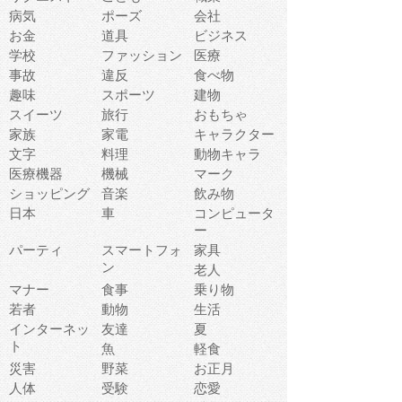
病気
ポーズ
会社
お金
道具
ビジネス
学校
ファッション
医療
事故
違反
食べ物
趣味
スポーツ
建物
スイーツ
旅行
おもちゃ
家族
家電
キャラクター
文字
料理
動物キャラ
医療機器
機械
マーク
ショッピング
音楽
飲み物
日本
車
コンピュータ
ー
パーティ
スマートフォ
家具
ン
老人
マナー
食事
乗り物
若者
動物
生活
インターネッ
友達
夏
ト
魚
軽食
災害
野菜
お正月
人体
受験
恋愛