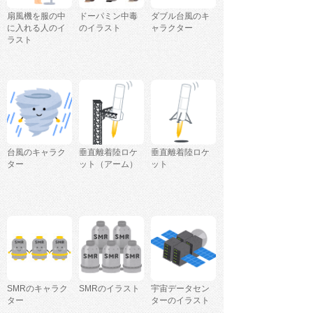
扇風機を服の中
ドーパミン中毒
ダブル台風のキ
に入れる人のイ
のイラスト
ャラクター
ラスト
台風のキャラク
垂直離着陸ロケ
垂直離着陸ロケ
ター
ット（アーム）
ット
SMRのキャラク
SMRのイラスト
宇宙データセン
ター
ターのイラスト