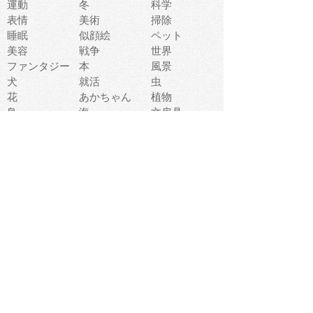
運動
冬
科学
表情
美術
掃除
睡眠
似顔絵
ペット
美容
戦争
世界
ファンタジー
本
風景
犬
就活
虫
花
あかちゃん
植物
鳥
海
文房具
食材
お風呂
フルーツ
干支
お年賀状
マスク
調味料
猫
物語
介護
南国
ウェディング
ランドマーク
環境問題
髪
スポーツ用具
書類
クリスマス
夏休み
怪我
テンプレート
メディア
食器
お祭り
政治
中年
座布団
映画
メッセージ
電車
ゴミ
楽器
パン
宗教
幼稚園
エネルギー
引越し
農業
自転車