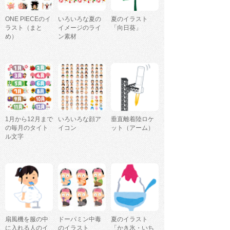
ONE PIECEのイ
いろいろな夏の
夏のイラスト
ラスト（まと
イメージのライ
「向日葵」
め）
ン素材
1月から12月まで
いろいろな顔ア
垂直離着陸ロケ
の毎月のタイト
イコン
ット（アーム）
ル文字
扇風機を服の中
ドーパミン中毒
夏のイラスト
に入れる人のイ
のイラスト
「かき氷・いち