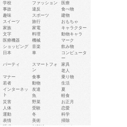
学校
ファッション
医療
事故
違反
食べ物
趣味
スポーツ
建物
スイーツ
旅行
おもちゃ
家族
家電
キャラクター
文字
料理
動物キャラ
医療機器
機械
マーク
ショッピング
音楽
飲み物
日本
車
コンピュータ
ー
パーティ
スマートフォ
家具
ン
老人
マナー
食事
乗り物
若者
動物
生活
インターネッ
友達
夏
ト
魚
軽食
災害
野菜
お正月
人体
受験
恋愛
運動
冬
科学
表情
美術
掃除
睡眠
似顔絵
ペット