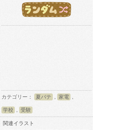
カテゴリー：
夏バテ
,
家電
,
学校
,
受験
関連イラスト