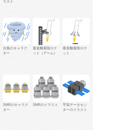
ラスト
台風のキャラク
垂直離着陸ロケ
垂直離着陸ロケ
ター
ット（アーム）
ット
SMRのキャラク
SMRのイラスト
宇宙データセン
ター
ターのイラスト