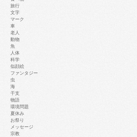
旅行
文字
マーク
車
老人
動物
魚
人体
科学
似顔絵
ファンタジー
虫
海
干支
物語
環境問題
夏休み
お祭り
メッセージ
宗教