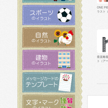
ONE P
ラスト
垂直離
ト（ア