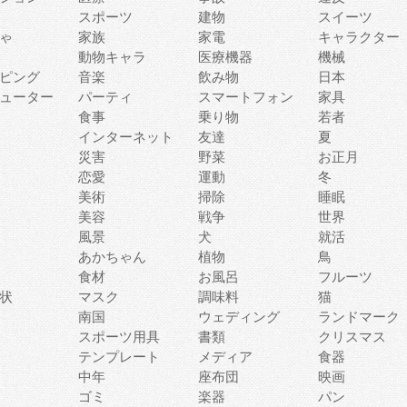
スポーツ
建物
スイーツ
ゃ
家族
家電
キャラクター
動物キャラ
医療機器
機械
ピング
音楽
飲み物
日本
ューター
パーティ
スマートフォン
家具
食事
乗り物
若者
インターネット
友達
夏
災害
野菜
お正月
恋愛
運動
冬
美術
掃除
睡眠
美容
戦争
世界
風景
犬
就活
あかちゃん
植物
鳥
食材
お風呂
フルーツ
状
マスク
調味料
猫
南国
ウェディング
ランドマーク
スポーツ用具
書類
クリスマス
テンプレート
メディア
食器
中年
座布団
映画
ゴミ
楽器
パン