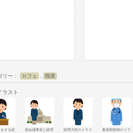
ゴリー：
カフェ
,
職業
イラスト
見をする総
国会議事堂と総理
総理大臣のイラス
畜産獣医師のイラ