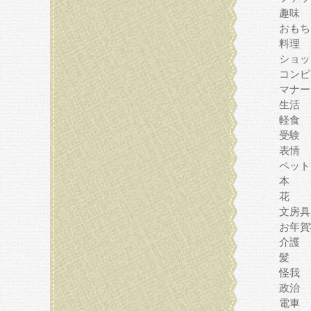
趣味
おもち
料理
ショッ
コンピ
マナー
生活
軽食
受験
表情
ペット
本
花
文房具
お年賀
介護
髪
怪我
政治
電車