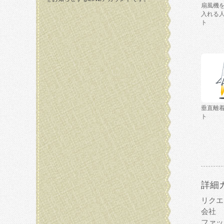
扇風機
入れる
ト
垂直離
ト
詳細
リクエ
会社
ファッ