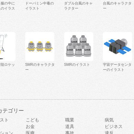
を服の中に
ドーパミン中毒の
ダブル台風のキャ
台風のキャラクタ
人のイラス
イラスト
ラクター
ー
着陸ロケッ
SMRのキャラクタ
SMRのイラスト
宇宙データセンタ
ー
ーのイラスト
カテゴリー
スト
こども
職業
病気
お金
道具
ビジネス
ション
医療
事故
違反