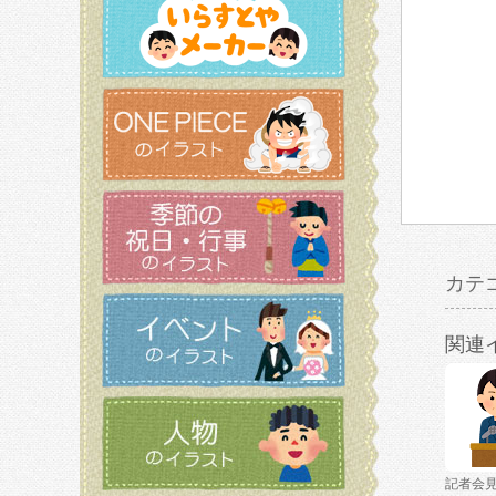
カテ
関連
記者会