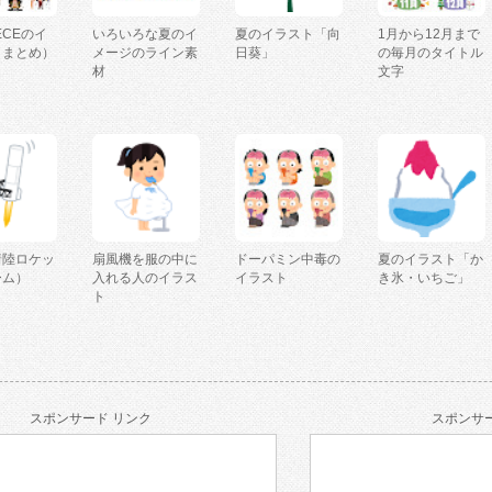
IECEのイ
いろいろな夏のイ
夏のイラスト「向
1月から12月まで
（まとめ）
メージのライン素
日葵」
の毎月のタイトル
材
文字
着陸ロケッ
扇風機を服の中に
ドーパミン中毒の
夏のイラスト「か
ーム）
入れる人のイラス
イラスト
き氷・いちご」
ト
スポンサード リンク
スポンサー