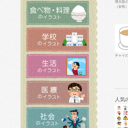
理大臣
（女性
チャイ
人気