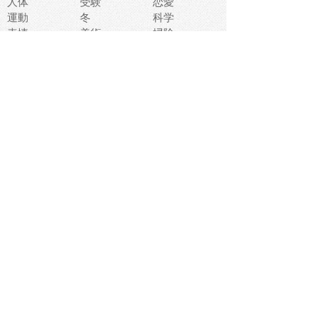
人体
受験
恋愛
運動
冬
科学
表情
美術
掃除
睡眠
似顔絵
ペット
美容
戦争
世界
ファンタジー
本
風景
犬
就活
虫
花
あかちゃん
植物
鳥
海
文房具
食材
お風呂
フルーツ
干支
お年賀状
マスク
調味料
猫
物語
介護
南国
ウェディング
ランドマーク
環境問題
髪
スポーツ用具
書類
クリスマス
夏休み
怪我
テンプレート
メディア
食器
お祭り
政治
中年
座布団
映画
メッセージ
電車
ゴミ
楽器
パン
宗教
幼稚園
エネルギー