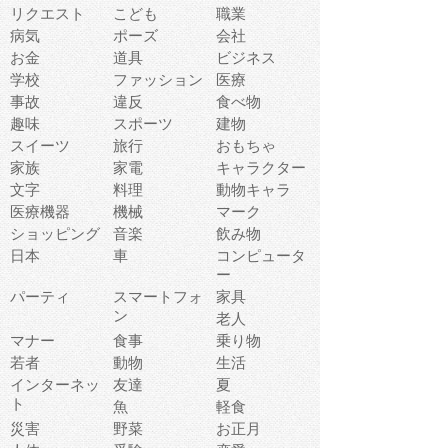
リクエスト
こども
職業
病気
ポーズ
会社
お金
道具
ビジネス
学校
ファッション
医療
事故
違反
食べ物
趣味
スポーツ
建物
スイーツ
旅行
おもちゃ
家族
家電
キャラクター
文字
料理
動物キャラ
医療機器
機械
マーク
ショッピング
音楽
飲み物
日本
車
コンピュータ
ー
パーティ
スマートフォ
家具
ン
老人
マナー
食事
乗り物
若者
動物
生活
インターネッ
友達
夏
ト
魚
軽食
災害
野菜
お正月