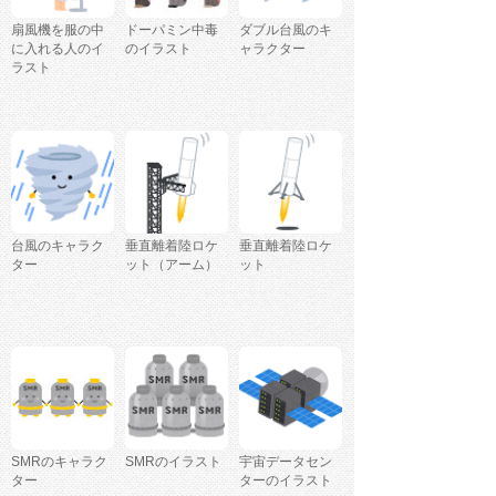
扇風機を服の中
ドーパミン中毒
ダブル台風のキ
に入れる人のイ
のイラスト
ャラクター
ラスト
台風のキャラク
垂直離着陸ロケ
垂直離着陸ロケ
ター
ット（アーム）
ット
SMRのキャラク
SMRのイラスト
宇宙データセン
ター
ターのイラスト