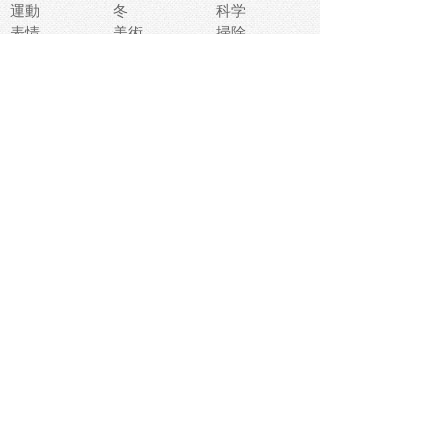
運動
冬
科学
表情
美術
掃除
睡眠
似顔絵
ペット
美容
戦争
世界
ファンタジー
本
風景
犬
就活
虫
花
あかちゃん
植物
鳥
海
文房具
食材
お風呂
フルーツ
干支
お年賀状
マスク
調味料
猫
物語
介護
南国
ウェディング
ランドマーク
環境問題
髪
スポーツ用具
書類
クリスマス
夏休み
怪我
テンプレート
メディア
食器
お祭り
政治
中年
座布団
映画
メッセージ
電車
ゴミ
楽器
パン
宗教
幼稚園
エネルギー