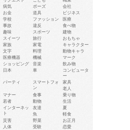
病気
ポーズ
会社
お金
道具
ビジネス
学校
ファッション
医療
事故
違反
食べ物
趣味
スポーツ
建物
スイーツ
旅行
おもちゃ
家族
家電
キャラクター
文字
料理
動物キャラ
医療機器
機械
マーク
ショッピング
音楽
飲み物
日本
車
コンピュータ
ー
パーティ
スマートフォ
家具
ン
老人
マナー
食事
乗り物
若者
動物
生活
インターネッ
友達
夏
ト
魚
軽食
災害
野菜
お正月
人体
受験
恋愛