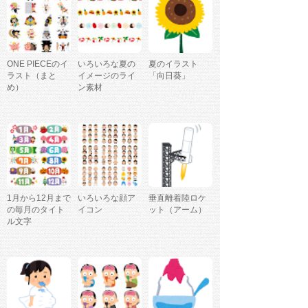
ONE PIECEのイ
いろいろな夏の
夏のイラスト
ラスト（まと
イメージのライ
「向日葵」
め）
ン素材
1月から12月まで
いろいろな顔ア
垂直離着陸ロケ
の毎月のタイト
イコン
ット（アーム）
ル文字