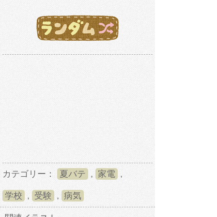
カテゴリー：
夏バテ
,
家電
,
学校
,
受験
,
病気