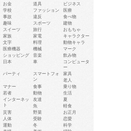
お金
道具
ビジネス
学校
ファッション
医療
事故
違反
食べ物
趣味
スポーツ
建物
スイーツ
旅行
おもちゃ
家族
家電
キャラクター
文字
料理
動物キャラ
医療機器
機械
マーク
ショッピング
音楽
飲み物
日本
車
コンピュータ
ー
パーティ
スマートフォ
家具
ン
老人
マナー
食事
乗り物
若者
動物
生活
インターネッ
友達
夏
ト
魚
軽食
災害
野菜
お正月
人体
受験
恋愛
運動
冬
科学