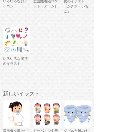
いろいろな顔ア
垂直離着陸ロケ
夏のイラスト
イコン
ット（アーム）
「かき氷・いち
ご」
いろいろな漫符
のイラスト
新しいイラスト
扇風機を服の中
ドーパミン中毒
ダブル台風のキ