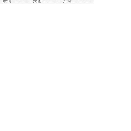
表情
美術
掃除
睡眠
似顔絵
ペット
美容
戦争
世界
ファンタジー
本
風景
犬
就活
虫
花
あかちゃん
植物
鳥
海
文房具
食材
お風呂
フルーツ
干支
お年賀状
マスク
調味料
猫
物語
介護
南国
ウェディング
ランドマーク
環境問題
髪
スポーツ用具
書類
クリスマス
夏休み
怪我
テンプレート
メディア
食器
お祭り
政治
中年
座布団
映画
メッセージ
電車
ゴミ
楽器
パン
宗教
幼稚園
エネルギー
引越し
農業
自転車
オリンピック
飾り
お寿司