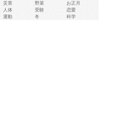
災害
野菜
お正月
人体
受験
恋愛
運動
冬
科学
表情
美術
掃除
睡眠
似顔絵
ペット
美容
戦争
世界
ファンタジー
本
風景
犬
就活
虫
花
あかちゃん
植物
鳥
海
文房具
食材
お風呂
フルーツ
干支
お年賀状
マスク
調味料
猫
物語
介護
南国
ウェディング
ランドマーク
環境問題
髪
スポーツ用具
書類
クリスマス
夏休み
怪我
テンプレート
メディア
食器
お祭り
政治
中年
座布団
映画
メッセージ
電車