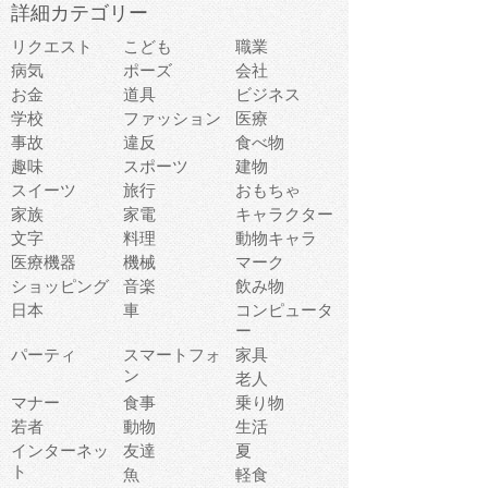
詳細カテゴリー
リクエスト
こども
職業
病気
ポーズ
会社
お金
道具
ビジネス
学校
ファッション
医療
事故
違反
食べ物
趣味
スポーツ
建物
スイーツ
旅行
おもちゃ
家族
家電
キャラクター
文字
料理
動物キャラ
医療機器
機械
マーク
ショッピング
音楽
飲み物
日本
車
コンピュータ
ー
パーティ
スマートフォ
家具
ン
老人
マナー
食事
乗り物
若者
動物
生活
インターネッ
友達
夏
ト
魚
軽食