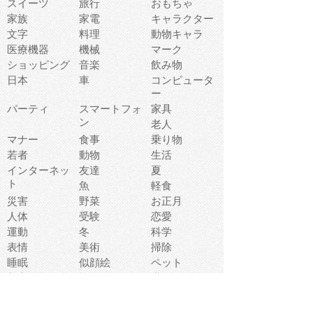
スイーツ
旅行
おもちゃ
家族
家電
キャラクター
文字
料理
動物キャラ
医療機器
機械
マーク
ショッピング
音楽
飲み物
日本
車
コンピュータ
ー
パーティ
スマートフォ
家具
ン
老人
マナー
食事
乗り物
若者
動物
生活
インターネッ
友達
夏
ト
魚
軽食
災害
野菜
お正月
人体
受験
恋愛
運動
冬
科学
表情
美術
掃除
睡眠
似顔絵
ペット
美容
戦争
世界
ファンタジー
本
風景
犬
就活
虫