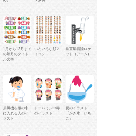
め）
ン素材
1月から12月まで
いろいろな顔ア
垂直離着陸ロケ
の毎月のタイト
イコン
ット（アーム）
ル文字
扇風機を服の中
ドーパミン中毒
夏のイラスト
に入れる人のイ
のイラスト
「かき氷・いち
ラスト
ご」