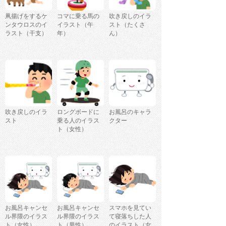
凧揚げをするケ
コマに乗る馬の
吹き戻しのイラ
ンタウロスのイ
イラスト（午
スト（たくさ
ラスト（干支）
年）
ん）
吹き戻しのイラ
ロングボードに
お風呂のキャラ
スト
乗る人のイラス
クター
ト（女性）
お風呂キャンセ
お風呂キャンセ
スマホを見てい
ル界隈のイラス
ル界隈のイラス
て寝落ちした人
ト（女性）
ト（男性）
のイラスト（女