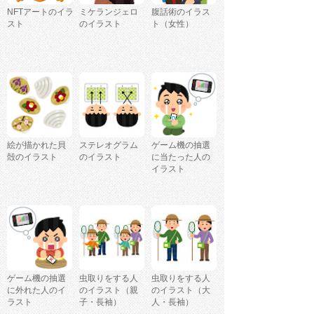
NFTアートのイラ
ミケランジェロ
腹話術のイラス
スト
のイラスト
ト（女性）
絵が描かれた貝
ステレオグラム
ゲーム機の抽選
殻のイラスト
のイラスト
に当たった人の
イラスト
ゲーム機の抽選
虫取りをする人
虫取りをする人
に外れた人のイ
のイラスト（親
のイラスト（大
ラスト
子・長袖）
人・長袖）