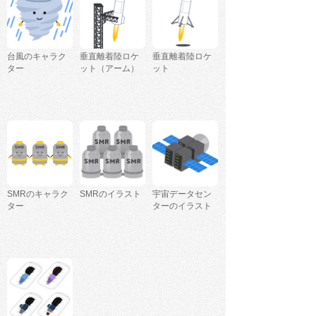
台風のキャラク
垂直離着陸ロケ
垂直離着陸ロケ
ター
ット（アーム）
ット
SMRのキャラク
SMRのイラスト
宇宙データセン
ター
ターのイラスト