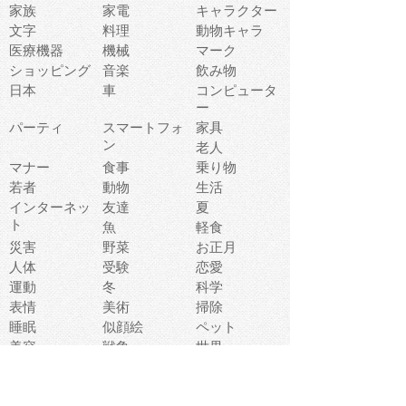
家族
家電
キャラクター
文字
料理
動物キャラ
医療機器
機械
マーク
ショッピング
音楽
飲み物
日本
車
コンピュータ
ー
パーティ
スマートフォ
家具
ン
老人
マナー
食事
乗り物
若者
動物
生活
インターネッ
友達
夏
ト
魚
軽食
災害
野菜
お正月
人体
受験
恋愛
運動
冬
科学
表情
美術
掃除
睡眠
似顔絵
ペット
美容
戦争
世界
ファンタジー
本
風景
犬
就活
虫