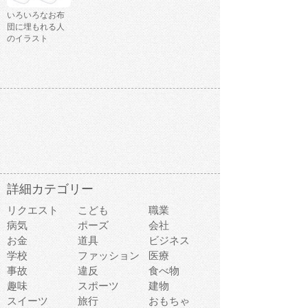
いろいろなお布
団に埋もれる人
のイラスト
詳細カテゴリー
リクエスト
こども
職業
病気
ポーズ
会社
お金
道具
ビジネス
学校
ファッション
医療
事故
違反
食べ物
趣味
スポーツ
建物
スイーツ
旅行
おもちゃ