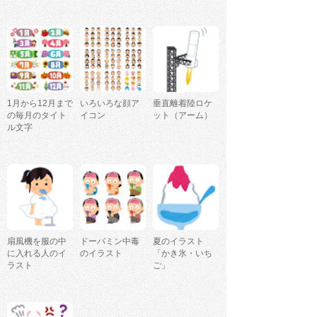
1月から12月まで
いろいろな顔ア
垂直離着陸ロケ
の毎月のタイト
イコン
ット（アーム）
ル文字
扇風機を服の中
ドーパミン中毒
夏のイラスト
に入れる人のイ
のイラスト
「かき氷・いち
ラスト
ご」