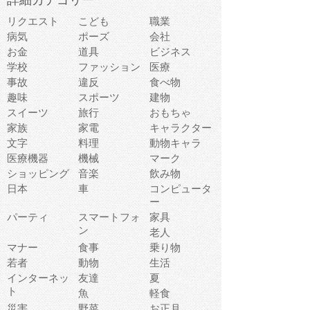
詳細カテゴリー
リクエスト
こども
職業
病気
ポーズ
会社
お金
道具
ビジネス
学校
ファッション
医療
事故
違反
食べ物
趣味
スポーツ
建物
スイーツ
旅行
おもちゃ
家族
家電
キャラクター
文字
料理
動物キャラ
医療機器
機械
マーク
ショッピング
音楽
飲み物
日本
車
コンピュータ
ー
パーティ
スマートフォ
家具
ン
老人
マナー
食事
乗り物
若者
動物
生活
インターネッ
友達
夏
ト
魚
軽食
災害
野菜
お正月