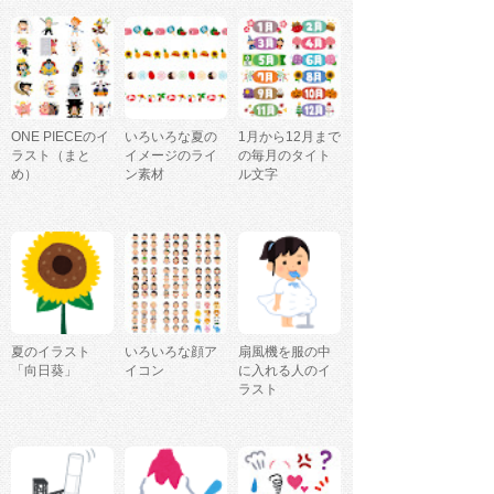
ONE PIECEのイ
いろいろな夏の
1月から12月まで
ラスト（まと
イメージのライ
の毎月のタイト
め）
ン素材
ル文字
夏のイラスト
いろいろな顔ア
扇風機を服の中
「向日葵」
イコン
に入れる人のイ
ラスト