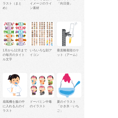
ラスト（まと
イメージのライ
「向日葵」
め）
ン素材
1月から12月まで
いろいろな顔ア
垂直離着陸ロケ
の毎月のタイト
イコン
ット（アーム）
ル文字
扇風機を服の中
ドーパミン中毒
夏のイラスト
に入れる人のイ
のイラスト
「かき氷・いち
ラスト
ご」