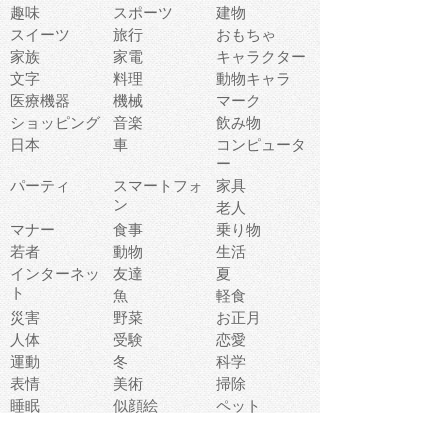
趣味
スポーツ
建物
スイーツ
旅行
おもちゃ
家族
家電
キャラクター
文字
料理
動物キャラ
医療機器
機械
マーク
ショッピング
音楽
飲み物
日本
車
コンピュータ
ー
パーティ
スマートフォ
家具
ン
老人
マナー
食事
乗り物
若者
動物
生活
インターネッ
友達
夏
ト
魚
軽食
災害
野菜
お正月
人体
受験
恋愛
運動
冬
科学
表情
美術
掃除
睡眠
似顔絵
ペット
美容
戦争
世界