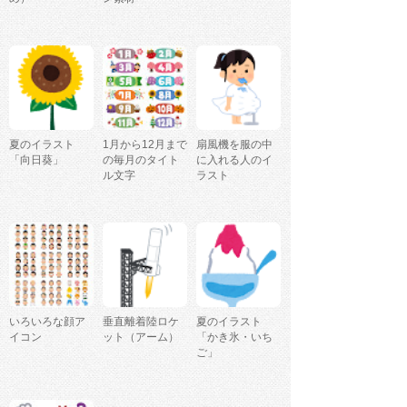
夏のイラスト
1月から12月まで
扇風機を服の中
「向日葵」
の毎月のタイト
に入れる人のイ
ル文字
ラスト
いろいろな顔ア
垂直離着陸ロケ
夏のイラスト
イコン
ット（アーム）
「かき氷・いち
ご」