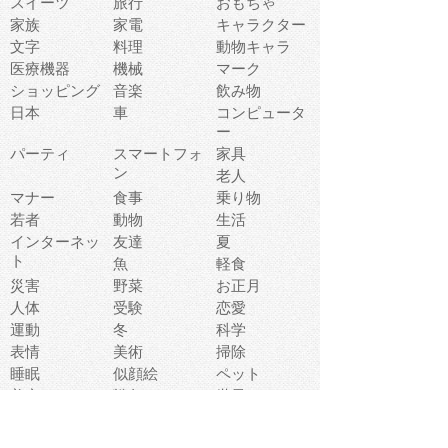
スイーツ
旅行
おもちゃ
家族
家電
キャラクター
文字
料理
動物キャラ
医療機器
機械
マーク
ショッピング
音楽
飲み物
日本
車
コンピュータ
ー
パーティ
スマートフォ
家具
ン
老人
マナー
食事
乗り物
若者
動物
生活
インターネッ
友達
夏
ト
魚
軽食
災害
野菜
お正月
人体
受験
恋愛
運動
冬
科学
表情
美術
掃除
睡眠
似顔絵
ペット
美容
戦争
世界
ファンタジー
本
風景
犬
就活
虫