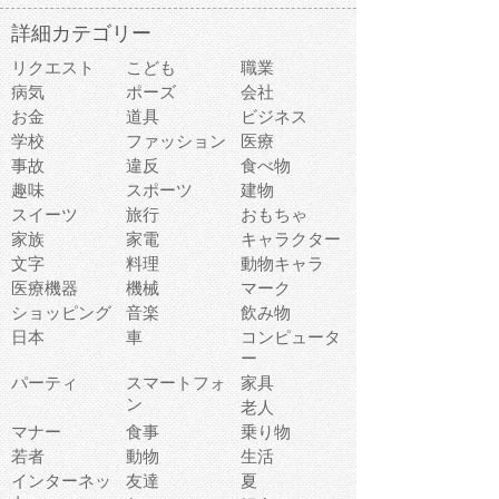
詳細カテゴリー
リクエスト
こども
職業
病気
ポーズ
会社
お金
道具
ビジネス
学校
ファッション
医療
事故
違反
食べ物
趣味
スポーツ
建物
スイーツ
旅行
おもちゃ
家族
家電
キャラクター
文字
料理
動物キャラ
医療機器
機械
マーク
ショッピング
音楽
飲み物
日本
車
コンピュータ
ー
パーティ
スマートフォ
家具
ン
老人
マナー
食事
乗り物
若者
動物
生活
インターネッ
友達
夏