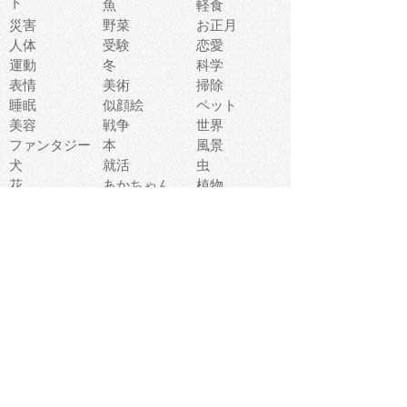
ト
魚
軽食
災害
野菜
お正月
人体
受験
恋愛
運動
冬
科学
表情
美術
掃除
睡眠
似顔絵
ペット
美容
戦争
世界
ファンタジー
本
風景
犬
就活
虫
花
あかちゃん
植物
鳥
海
文房具
食材
お風呂
フルーツ
干支
お年賀状
マスク
調味料
猫
物語
介護
南国
ウェディング
ランドマーク
環境問題
髪
スポーツ用具
書類
クリスマス
夏休み
怪我
テンプレート
メディア
食器
お祭り
政治
中年
座布団
映画
メッセージ
電車