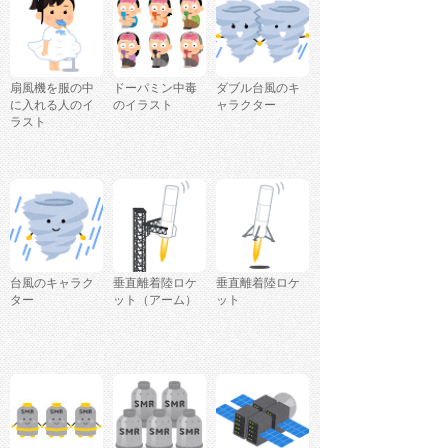
扇風機を服の中
ドーパミン中毒
ダブル台風のキ
に入れる人のイ
のイラスト
ャラクター
ラスト
台風のキャラク
垂直離着陸ロケ
垂直離着陸ロケ
ター
ット（アーム）
ット