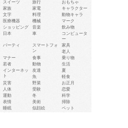
スイーツ
旅行
おもちゃ
家族
家電
キャラクター
文字
料理
動物キャラ
医療機器
機械
マーク
ショッピング
音楽
飲み物
日本
車
コンピュータ
ー
パーティ
スマートフォ
家具
ン
老人
マナー
食事
乗り物
若者
動物
生活
インターネッ
友達
夏
ト
魚
軽食
災害
野菜
お正月
人体
受験
恋愛
運動
冬
科学
表情
美術
掃除
睡眠
似顔絵
ペット
美容
戦争
世界
ファンタジー
本
風景
犬
就活
虫