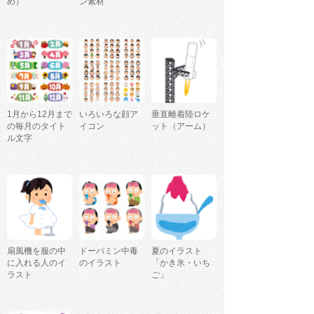
め）
ン素材
1月から12月まで
いろいろな顔ア
垂直離着陸ロケ
の毎月のタイト
イコン
ット（アーム）
ル文字
扇風機を服の中
ドーパミン中毒
夏のイラスト
に入れる人のイ
のイラスト
「かき氷・いち
ラスト
ご」