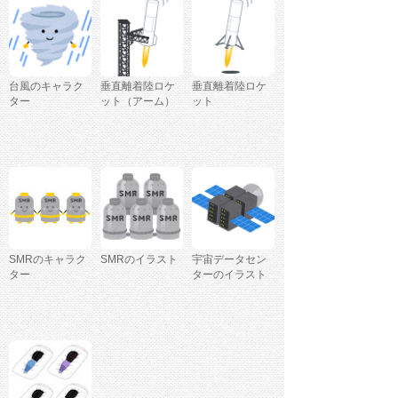
台風のキャラク
垂直離着陸ロケ
垂直離着陸ロケ
ター
ット（アーム）
ット
SMRのキャラク
SMRのイラスト
宇宙データセン
ター
ターのイラスト